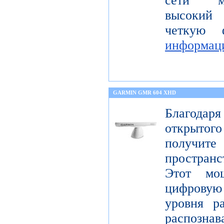
сети мо
высокий 
четкую 
информац
GARMIN GMR 604 XHD
Благода
открытог
получите
пространс
Этот мо
цифрову
уровня р
распо