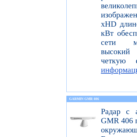
велико
изображ
xHD длин
кВт обесп
сети мо
высокий 
четкую 
информац
GARMIN GMR 406
Радар с 
GMR 406 п
окружающ