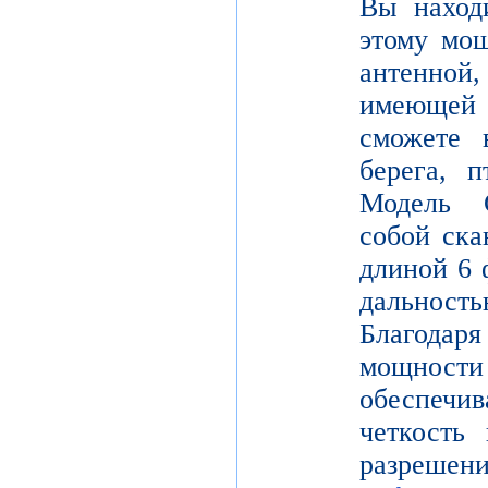
Вы находи
этому мощ
антенной,
имеющей
сможете в
берега, 
Модель 
собой ска
длиной 6 
дальнос
Благодар
мощности
обеспе
четкость 
разреш