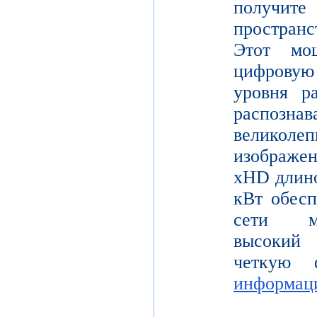
получите
пространс
Этот мо
цифрову
уровня р
распо
велико
изображе
xHD длино
кВт обесп
сети мо
высокий 
четкую 
информац