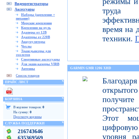
режимы и 
Видеорегистраторы
труда 
Аксессуары
Наборы (крепление +
эффектив
питание)
Морские крепления
время на 
Крепления на руль
Адаперы от 12В
техники.
Адаптеры от 220В
Аккумуляторы
Чехлы
Трансдьюсеры для
эхолотов
Спортивные аксессуары
Для экшн-камеры VIRB
GARMIN GMR 1206 XHD
Антенны
Список товаров
Благода
ПРАЙС ЛИСТ
открытог
получите
КОРЗИНА
пространс
В корзине товаров:
0
На сумму:
0
Этот мо
Просмотр корзины
СЛУЖБА ПОДДЕРЖКИ
цифрову
216743646
уровня р
635369569