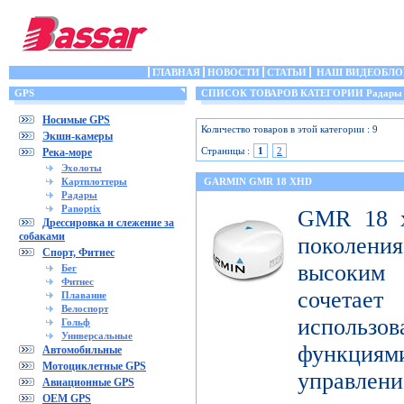
ГЛАВНАЯ
НОВОСТИ
СТАТЬИ
НАШ ВИДЕОБЛО
GPS
СПИСОК ТОВАРОВ КАТЕГОРИИ Радары
Носимые GPS
Количество товаров в этой категории : 9
Экшн-камеры
Страницы :
1
2
Река-море
Эхолоты
Картплоттеры
GARMIN GMR 18 XHD
Радары
Panoptix
GMR 18 x
Дрессировка и слежение за
собаками
поколен
Спорт, Фитнес
высоким
Бег
Фитнес
сочета
Плавание
Велоспорт
использ
Гольф
Универсальные
функци
Автомобильные
Мотоциклетные GPS
управлени
Авиационные GPS
OEM GPS