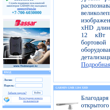
Служба поддержки пользователей
распо
навигаторов GARMIN (без выходных)
support@gps.kz
велико
+7-700-6030000
изображе
xHD длин
12 кВт 
бортов
оборудо
детализац
Подробна
ВХОД
Логин:
Пароль:
GARMIN GMR 1204 XHD
Забыли пароль?
Благода
Регистрация нового
пользователя
открытог