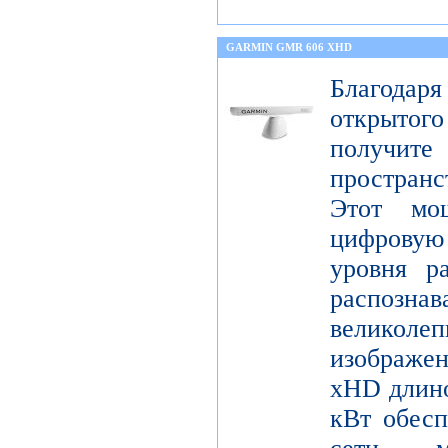
GARMIN GMR 606 XHD
Благода
открытог
получите
пространс
Этот мо
цифрову
уровня р
распо
велико
изображ
xHD длино
кВт обесп