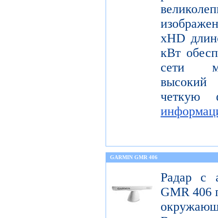
велико
изображ
xHD длин
кВт обесп
сети мо
высокий 
четкую 
информац
GARMIN GMR 406
Радар с 
GMR 406 п
окружающ