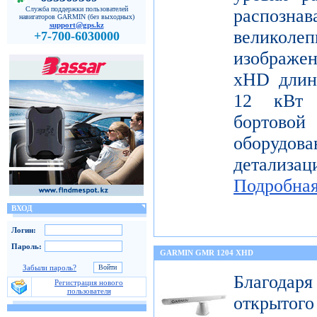
Служба поддержки пользователей
распо
навигаторов GARMIN (без выходных)
support@gps.kz
велико
+7-700-6030000
изображе
xHD длин
12 кВт 
бортов
оборудо
детализац
Подробна
ВХОД
Логин:
Пароль:
GARMIN GMR 1204 XHD
Забыли пароль?
Благода
Регистрация нового
пользователя
открытог