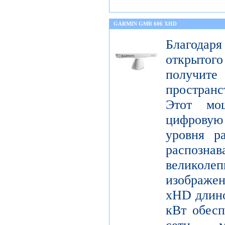
GARMIN GMR 606 XHD
Благода
открытог
получите
пространс
Этот мо
цифрову
уровня р
распо
велико
изображ
xHD длино
кВт обесп