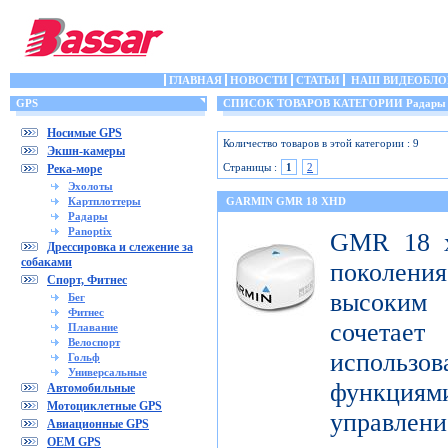
ГЛАВНАЯ
НОВОСТИ
СТАТЬИ
НАШ ВИДЕОБЛО
GPS
СПИСОК ТОВАРОВ КАТЕГОРИИ Радары
Носимые GPS
Количество товаров в этой категории : 9
Экшн-камеры
Страницы :
1
2
Река-море
Эхолоты
Картплоттеры
GARMIN GMR 18 XHD
Радары
Panoptix
GMR 18 x
Дрессировка и слежение за
собаками
поколен
Спорт, Фитнес
высоким
Бег
Фитнес
сочета
Плавание
Велоспорт
использ
Гольф
Универсальные
функци
Автомобильные
Мотоциклетные GPS
управлени
Авиационные GPS
OEM GPS