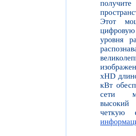
получите
пространс
Этот мо
цифрову
уровня р
распо
велико
изображе
xHD длино
кВт обесп
сети мо
высокий 
четкую 
информац