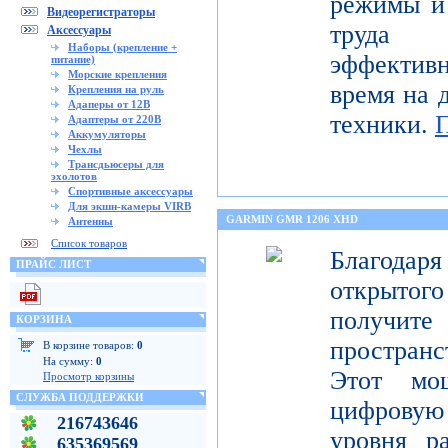
режимы и 
Видеорегистраторы
труда 
Аксессуары
Наборы (крепление +
эффектив
питание)
Морские крепления
время на 
Крепления на руль
Адаперы от 12В
техники.
Адаптеры от 220В
Аккумуляторы
Чехлы
Трансдьюсеры для
эхолотов
Спортивные аксессуары
Для экшн-камеры VIRB
GARMIN GMR 1206 XHD
Антенны
Список товаров
Благода
ПРАЙС ЛИСТ
открытог
получите
КОРЗИНА
пространс
В корзине товаров:
0
На сумму:
0
Этот мо
Просмотр корзины
СЛУЖБА ПОДДЕРЖКИ
цифрову
216743646
уровня р
635369569