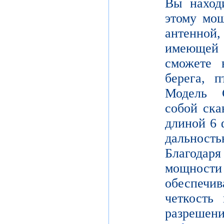
Вы находи
этому мощ
антенной,
имеющей
сможете в
берега, 
Модель 
собой ска
длиной 6 
дальнос
Благодар
мощности
обеспе
четкость 
разреш