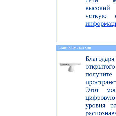
сети мо
высокий 
четкую 
информац
GARMIN GMR 604 XHD
Благода
открытог
получите
пространс
Этот мо
цифрову
уровня р
распо