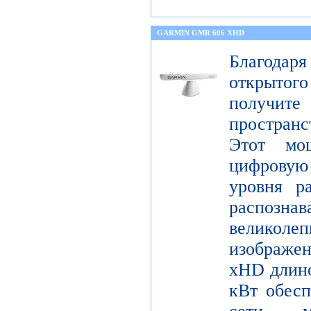
GARMIN GMR 606 XHD
Благода
открытог
получите
пространс
Этот мо
цифрову
уровня р
распо
велико
изображ
xHD длино
кВт обесп