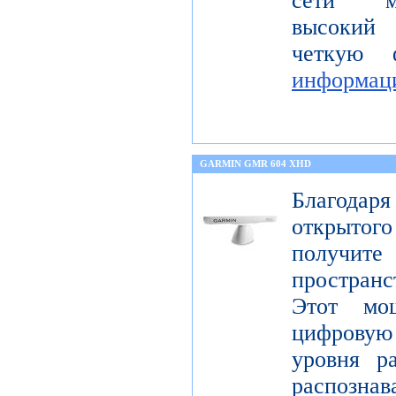
сети мо
высокий 
четкую 
информац
GARMIN GMR 604 XHD
Благода
открытог
получите
пространс
Этот мо
цифрову
уровня р
распо