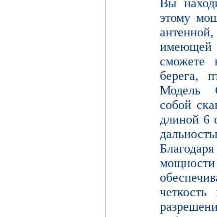
Вы находи
этому мощ
антенной,
имеющей
сможете в
берега, 
Модель 
собой ска
длиной 6 
дальнос
Благодар
мощности
обеспе
четкость 
разреш