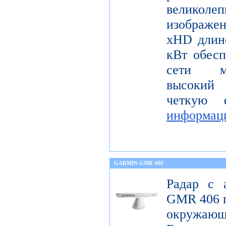
велико
изображ
xHD длин
кВт обесп
сети мо
высокий 
четкую 
информац
GARMIN GMR 406
Радар с 
GMR 406 п
окружающ