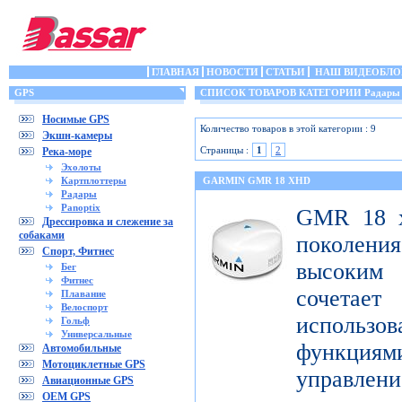
ГЛАВНАЯ
НОВОСТИ
СТАТЬИ
НАШ ВИДЕОБЛО
GPS
СПИСОК ТОВАРОВ КАТЕГОРИИ Радары
Носимые GPS
Количество товаров в этой категории : 9
Экшн-камеры
Страницы :
1
2
Река-море
Эхолоты
Картплоттеры
GARMIN GMR 18 XHD
Радары
Panoptix
GMR 18 x
Дрессировка и слежение за
собаками
поколен
Спорт, Фитнес
высоким
Бег
Фитнес
сочета
Плавание
Велоспорт
использ
Гольф
Универсальные
функци
Автомобильные
Мотоциклетные GPS
управлени
Авиационные GPS
OEM GPS