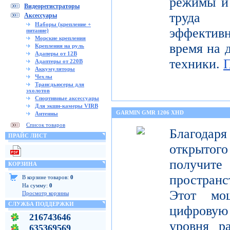
режимы и 
Видеорегистраторы
труда 
Аксессуары
Наборы (крепление +
эффектив
питание)
Морские крепления
время на 
Крепления на руль
Адаперы от 12В
техники.
Адаптеры от 220В
Аккумуляторы
Чехлы
Трансдьюсеры для
эхолотов
Спортивные аксессуары
Для экшн-камеры VIRB
GARMIN GMR 1206 XHD
Антенны
Список товаров
Благода
ПРАЙС ЛИСТ
открытог
получите
КОРЗИНА
пространс
В корзине товаров:
0
На сумму:
0
Этот мо
Просмотр корзины
СЛУЖБА ПОДДЕРЖКИ
цифрову
216743646
уровня р
635369569