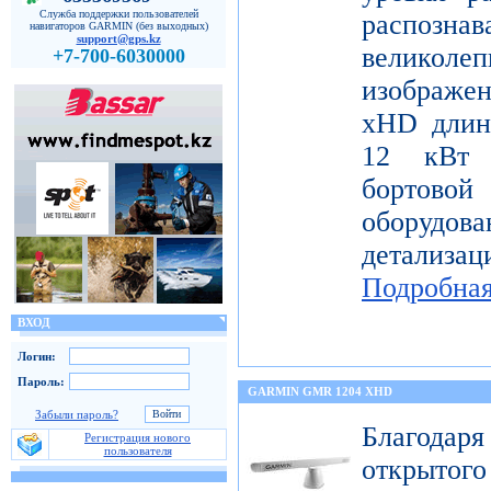
Служба поддержки пользователей
распо
навигаторов GARMIN (без выходных)
support@gps.kz
велико
+7-700-6030000
изображе
xHD длин
12 кВт 
бортов
оборудо
детализац
Подробна
ВХОД
Логин:
Пароль:
GARMIN GMR 1204 XHD
Забыли пароль?
Благода
Регистрация нового
пользователя
открытог