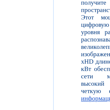
получите
пространс
Этот мо
цифрову
уровня р
распо
велико
изображе
xHD длино
кВт обесп
сети мо
высокий 
четкую 
информац