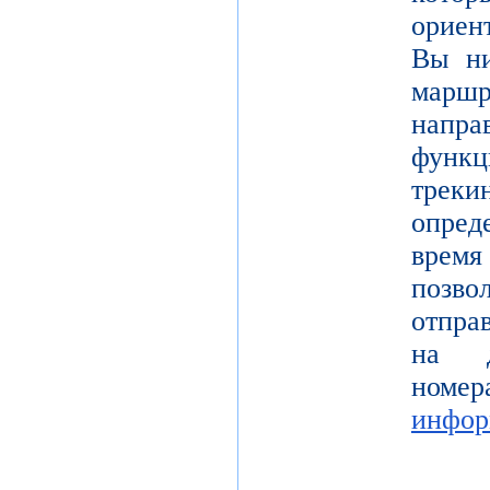
ориен
Вы ни
марш
напр
функ
тре
опре
врем
позв
отпра
на д
но
инфор