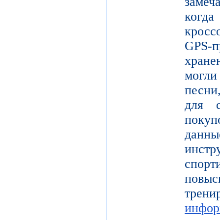
замеч
когд
кросс
GPS-п
хран
могл
песни
для с
покуп
данн
инстр
спорт
повы
тре
инфор