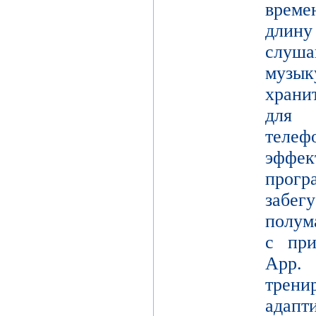
време
длину
слуш
музы
храни
для 
теле
эффе
прогр
забе
полум
с при
App.
трени
адапт