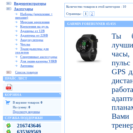
Видеорегистраторы
Количество товаров в этой категории : 10
Аксессуары
Страницы :
1
2
Наборы (крепление +
питание)
Морские крепления
GARMIN FORERUNNER 45/45S
Крепления на руль
Адаперы от 12В
Ты б
Адаптеры от 220В
Аккумуляторы
лучши
Чехлы
Трансдьюсеры для
часы,
эхолотов
Спортивные аксессуары
пульс
Для экшн-камеры VIRB
Антенны
GPS д
Список товаров
диста
ПРАЙС ЛИСТ
рабо
КОРЗИНА
адапт
В корзине товаров:
0
плана
На сумму:
0
Просмотр корзины
Вами 
СЛУЖБА ПОДДЕРЖКИ
трене
216743646
635369569