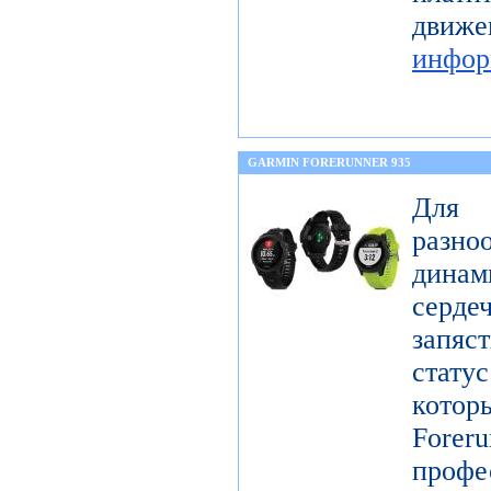
дв
инфор
GARMIN FORERUNNER 935
Для 
разн
дина
серде
запяс
стату
котор
Forer
проф