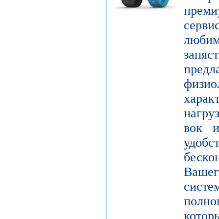
пре
серви
люби
зап
пред
физио
харак
нагру
вок и
удо
беск
Вашег
сист
полно
кот