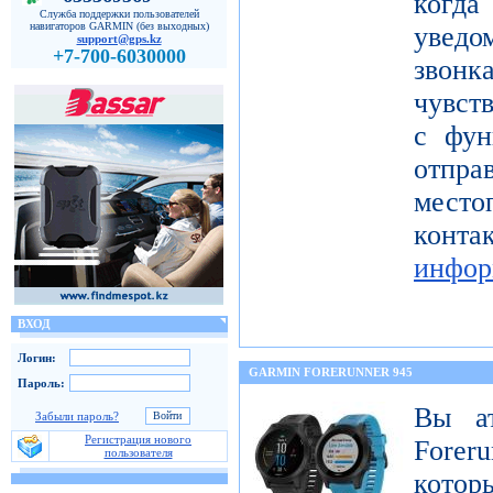
когда
Служба поддержки пользователей
навигаторов GARMIN (без выходных)
уведо
support@gps.kz
+7-700-6030000
звон
чувст
с фун
от
мест
кон
инфор
ВХОД
Логин:
GARMIN FORERUNNER 945
Пароль:
Вы а
Забыли пароль?
Регистрация нового
Forer
пользователя
котор