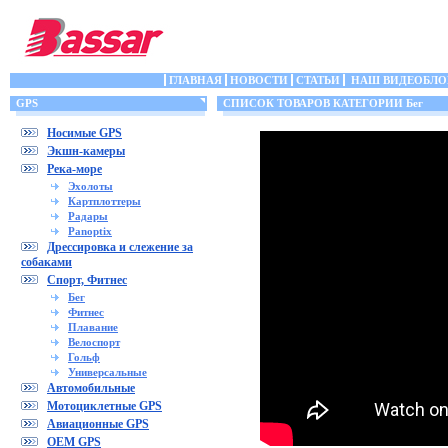
ГЛАВНАЯ
НОВОСТИ
СТАТЬИ
НАШ ВИДЕОБЛО
GPS
СПИСОК ТОВАРОВ КАТЕГОРИИ Бег
Носимые GPS
Экшн-камеры
Река-море
Эхолоты
Картплоттеры
Радары
Panoptix
Дрессировка и слежение за
собаками
Спорт, Фитнес
Бег
Фитнес
Плавание
Велоспорт
Гольф
Универсальные
Автомобильные
Мотоциклетные GPS
Авиационные GPS
OEM GPS