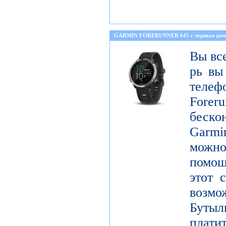
GARMIN FORERUNNER 645 с черным ре
Вы все
рь вы
телеф
Foreru
беск
Garmi
можно
помощ
этот 
возм
Бутыл
плат