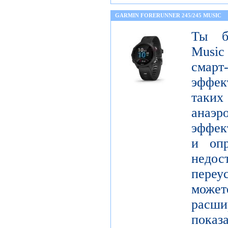
GARMIN FORERUNNER 245/245 MUSIC
Ты бе
Music
сма
эффек
таких
анаэ
эффект
и опр
недос
переу
мож
рас
показ