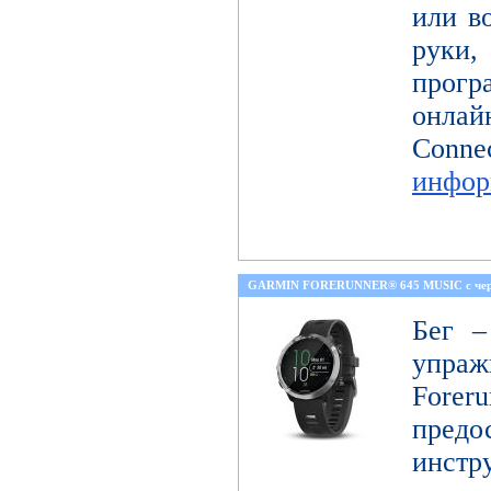
или в
руки,
прогр
онла
Co
инфор
GARMIN FORERUNNER® 645 MUSIC с че
Бег –
упраж
For
пред
инст