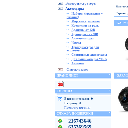
Видеорегистраторы
Количест
Аксессуары
Страниц
Наборы (крепление +
питание)
Морские крепления
GARMI
Крепления на руль
Адаперы от 12В
Адаптеры от 220В
Аккумуляторы
Чехлы
Трансдьюсеры для
эхолотов
Спортивные аксессуары
Для экшн-камеры VIRB
Антенны
Список товаров
ПРАЙС ЛИСТ
GARMI
КОРЗИНА
В корзине товаров:
0
На сумму:
0
Просмотр корзины
СЛУЖБА ПОДДЕРЖКИ
216743646
635369569