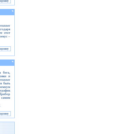
erunner
агодаря
те этот
рекус –
 бега,
ровки и
erunner
ов быть
ремиум
график
Прибор
с самим
>