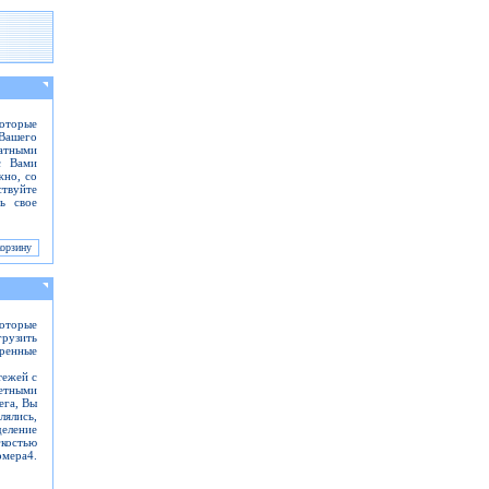
которые
 Вашего
атными
с Вами
жно, со
ствуйте
ь свое
оторые
грузить
ренные
тежей с
етными
ега, Вы
ялись,
деление
костью
мера4.