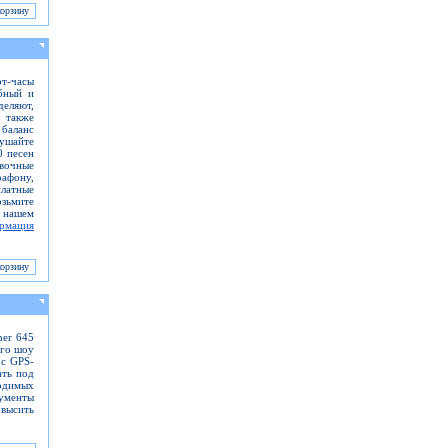
рт-часы
обный и
деляют,
ы также
 баланс
лушайте
0 песен
овочные
афону,
платные
озьмите
 нашем
рмация
ner 645
ого шоу
 с GPS-
ать под
одимых
рументы
высить