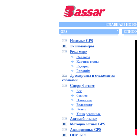
ГЛАВНАЯ
НОВО
GPS
СПИСОК
Носимые GPS
Экшн-камеры
Река-море
Эхолоты
Картплоттеры
Радары
Panoptix
Дрессировка и слежение за
собаками
Спорт, Фитнес
Бег
Фитнес
Плавание
Велоспорт
Гольф
Универсальные
Автомобильные
Мотоциклетные GPS
Авиационные GPS
OEM GPS