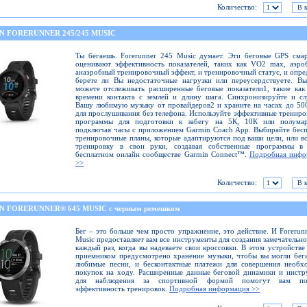
Количество:
N FORERUNNER 245/245 MUSIC
Ты бегаешь. Forerunner 245 Music думает. Эти беговые GPS сма
оценивают эффективность показателей, таких как VO2 max, аэр
анаэробный тренировочный эффект, и тренировочный статус, и опре
берете ли Вы недостаточные нагрузки или переусердствуете. В
можете отслеживать расширенные беговые показатели1, такие как
времени контакта с землей и длину шага. Синхронизируйте и с
Вашу любимую музыку от провайдеров2 и храните на часах до 50
для прослушивания без телефона. Используйте эффективные тренир
программы для подготовки к забегу на 5К, 10К или полумар
подключая часы с приложением Garmin Coach App. Выбирайте бес
тренировочные планы, которые адаптируются под ваши цели, или в
тренировку в свои руки, создавая собственные программы в
бесплатном онлайн сообществе Garmin Connect™.
Подробная инфо
>>
Количество:
 FORERUNNER® 645 MUSIC с черным ремешком
Бег – это больше чем просто упражнение, это действие. И Forerun
Music предоставляет вам все инструменты для создания замечательн
каждый раз, когда вы надеваете свои кроссовки. В этом устройстве
приемником предусмотрено хранение музыки, чтобы вы могли бег
любимые песни, и бесконтактные платежи для совершения необх
покупок на ходу. Расширенные данные беговой динамики и инст
для наблюдения за спортивной формой помогут вам по
эффективность тренировок.
Подробная информация >>