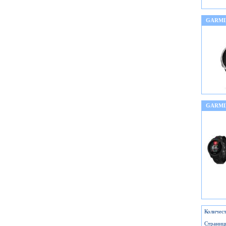
GARMIN
GARMI
Количест
Страниц