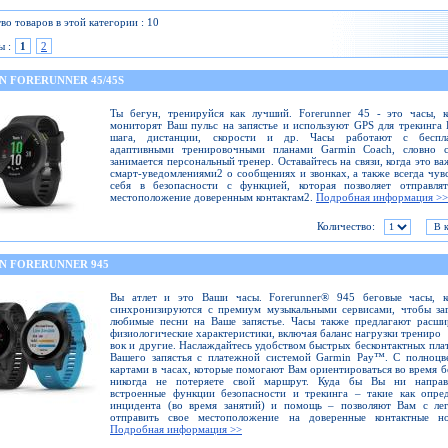
во товаров в этой категории : 10
ы :
1
2
N FORERUNNER 45/45S
Ты бегун, тренируйся как лучший. Forerunner 45 - это часы, 
мониторят Ваш пульс на запястье и используют GPS для трекинга
шага, дистанции, скорости и др. Часы работают с беспл
адаптивными тренировочными планами Garmin Coach, словно 
занимается персональный тренер. Оставайтесь на связи, когда это ва
смарт-уведомлениями2 о сообщениях и звонках, а также всегда чув
себя в безопасности с функцией, которая позволяет отправлят
местоположение доверенным контактам2.
Подробная информация >>
Количество:
N FORERUNNER 945
Вы атлет и это Ваши часы. Forerunner® 945 беговые часы, к
синхронизируются с премиум музыкальными сервисами, чтобы за
любимые песни на Ваше запястье. Часы также предлагают расши
физиологические характеристики, включая баланс нагрузки трениро
вок и другие. Наслаждайтесь удобством быстрых бесконтактных пла
Вашего запястья с платежной системой Garmin Pay™. С полноцв
картами в часах, которые помогают Вам ориентироваться во время б
никогда не потеряете свой маршрут. Куда бы Вы ни направл
встроенные функции безопасности и трекинга – такие как опре
инцидента (во время занятий) и помощь – позволяют Вам с лег
отправить свое местоположение на доверенные контактные но
Подробная информация >>