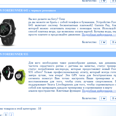
Количество:
 FORERUNNER 645 с черным ремешком
Вы все делаете на бегу? Тепе
рь вы можете не брать с собой телефон и бумажник. Устройство For
645 включает систему бесконтактных платежей2 Garmin Pay, бл
которой можно оплачивать покупки с помощью часов. Используй
способ платежа везде, где возможна оплата картой. Бутылка воды, пе
просто платите и продолжайте движение.
Подробная информация >>
Количество:
N FORERUNNER 935
Для кого необходимо такое разнообразие данных, как динамика
частота сердечного ритма с датчика на запястье, статус трени
статус потребления кислорода, которые предоставляет новый For
935 offers? Только профессиональному атлету, который всегда гот
завтра лучше, чем вчера! Эти GPS часы для бега/триатлона п
сегмента помогут Вам точно настроить Ваши тренировки и 
восстановления для того, чтобы стать лучшим спортсменом. 
поддерживает Strava LiveSegments для того, чтобы соревноваться 
собой или превращать каждую тренировку в соревнование в вирту
альном пространстве. Ключевые функции:
Подробная информация >
Количество:
во товаров в этой категории : 10
ы :
1
2