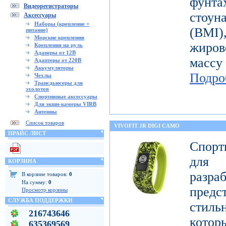
фунт
Видеорегистраторы
стоун
Аксессуары
Наборы (крепление +
(BMI
питание)
Морские крепления
жиров
Крепления на руль
Адаперы от 12В
масс
Адаптеры от 220В
Аккумуляторы
Подро
Чехлы
Трансдьюсеры для
эхолотов
Спортивные аксессуары
Для экшн-камеры VIRB
Антенны
Список товаров
VIVOFIT JR DIGI CAMO
ПРАЙС ЛИСТ
Спорт
для 
КОРЗИНА
разр
В корзине товаров:
0
На сумму:
0
предст
Просмотр корзины
СЛУЖБА ПОДДЕРЖКИ
стиль
216743646
котор
635369569