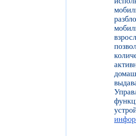
испол
моби
разб
моби
взро
поз
коли
актив
дома
выдав
Упра
функц
уст
инфор