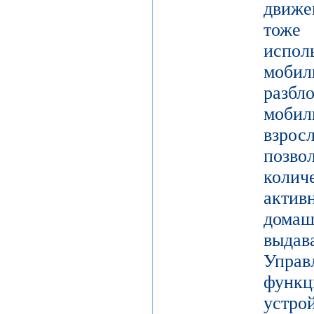
движе
тоже 
испол
моби
разб
моби
взро
поз
коли
актив
дома
выдав
Упра
функц
уст