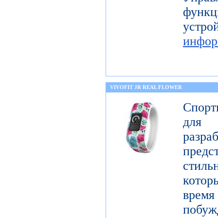
функц
уст
инфор
VIVOFIT JR REAL FLOWER
Спорт
для 
разр
предст
стиль
котор
врем
побу