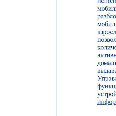
испол
моби
разб
моби
взро
поз
коли
актив
дома
выдав
Упра
функц
уст
инфор