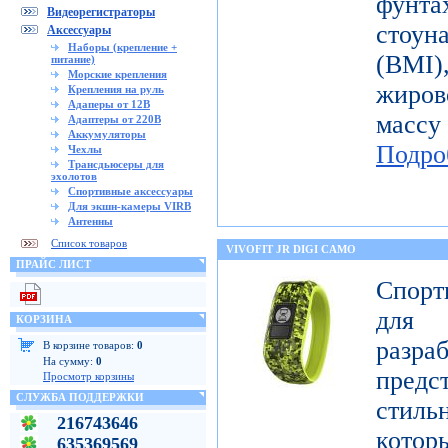
фунт
Видеорегистраторы
стоун
Аксессуары
Наборы (крепление +
(BMI
питание)
Морские крепления
жиров
Крепления на руль
Адаперы от 12В
масс
Адаптеры от 220В
Аккумуляторы
Подро
Чехлы
Трансдьюсеры для
эхолотов
Спортивные аксессуары
Для экшн-камеры VIRB
Антенны
Список товаров
VIVOFIT JR DIGI CAMO
ПРАЙС ЛИСТ
Спорт
для 
КОРЗИНА
разр
В корзине товаров:
0
На сумму:
0
предст
Просмотр корзины
СЛУЖБА ПОДДЕРЖКИ
стиль
216743646
котор
635369569