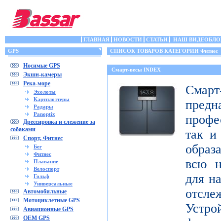
ГЛАВНАЯ
НОВОСТИ
СТАТЬИ
НАШ ВИДЕОБЛО
GPS
СПИСОК ТОВАРОВ КАТЕГОРИИ Фитнес
Носимые GPS
Смарт-весы INDEX
Экшн-камеры
Река-море
Смар
Эхолоты
Картплоттеры
пред
Радары
Panoptix
профе
Дрессировка и слежение за
собаками
так и
Спорт, Фитнес
образ
Бег
Фитнес
всю н
Плавание
Велоспорт
для н
Гольф
Универсальные
отсл
Автомобильные
Мотоциклетные GPS
Устро
Авиационные GPS
OEM GPS