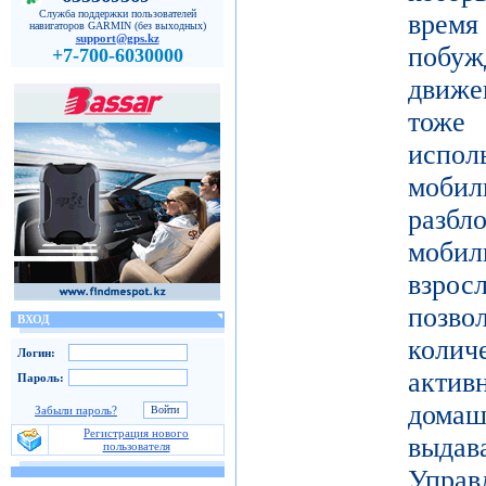
Служба поддержки пользователей
врем
навигаторов GARMIN (без выходных)
support@gps.kz
побу
+7-700-6030000
движе
тоже 
испол
моби
разб
моби
взро
поз
ВХОД
коли
Логин:
актив
Пароль:
дома
Забыли пароль?
Регистрация нового
выдав
пользователя
Упра