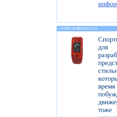
инфор
VIVOFIT JR BROKEN LAVA
Спорт
для 
разр
предст
стиль
котор
врем
побу
движе
тоже 