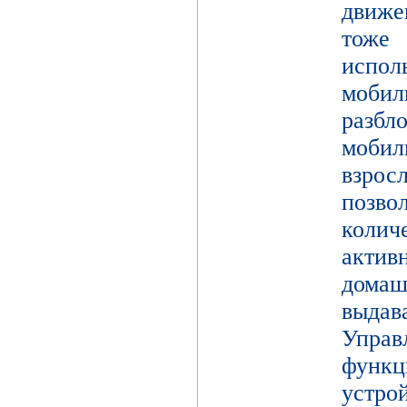
движе
тоже 
испол
моби
разб
моби
взро
поз
коли
актив
дома
выдав
Упра
функц
уст