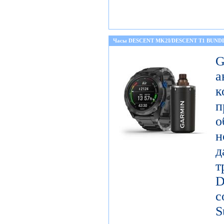
Часы DESCENT MK2I/DESCENT T1 BUND
а
к
о
н
д
т
D
с