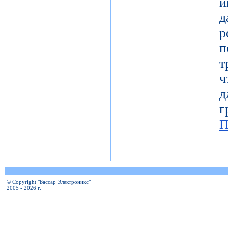
и
т
ч
д
г
П
© Copyright "Бассар Электроникс"
2005 - 2026 г.