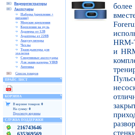
Видеорегистраторы
боле
Аксессуары
вмест
Наборы (крепление +
питание)
Forer
Морские крепления
Крепления на руль
испо
Адаперы от 12В
Адаптеры от 220В
HRM-T
Аккумуляторы
Чехлы
и HRM
Трансдьюсеры для
эхолотов
Спортивные аксессуары
ком
Для экшн-камеры VIRB
Антенны
трени
Список товаров
Пуль
ПРАЙС ЛИСТ
несо
отличн
КОРЗИНА
закр
В корзине товаров:
0
На сумму:
0
при
Просмотр корзины
СЛУЖБА ПОДДЕРЖКИ
разво
216743646
стенк
635369569