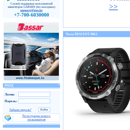
Служба поддержки пользователей
>>
навигаторов GARMIN (без выходных)
support@gps.kz
+7-700-6030000
Часы DESCENT MK2
ВХОД
Логин:
Пароль:
Забыли пароль?
Регистрация нового
пользователя