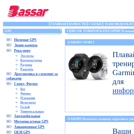
ГЛАВНАЯ
НОВОСТИ
СТАТЬИ
НАШ ВИДЕОБЛО
GPS
СПИСОК ТОВАРОВ КАТЕГОРИИ Плаван
Носимые GPS
GARMIN SWIM 2
Экшн-камеры
Река-море
Пла
Эхолоты
Картплоттеры
трени
Радары
Panoptix
Garmi
Дрессировка и слежение за
собаками
для
Спорт, Фитнес
инфор
Бег
Фитнес
Плавание
Велоспорт
Гольф
Универсальные
Автомобильные
GARMIN Комплект монитор сердечного 
Мотоциклетные GPS
Авиационные GPS
Ваши 
OEM GPS