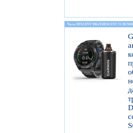
Часы DESCENT MK2I/DESCENT T1 BUND
а
к
о
н
д
т
D
с