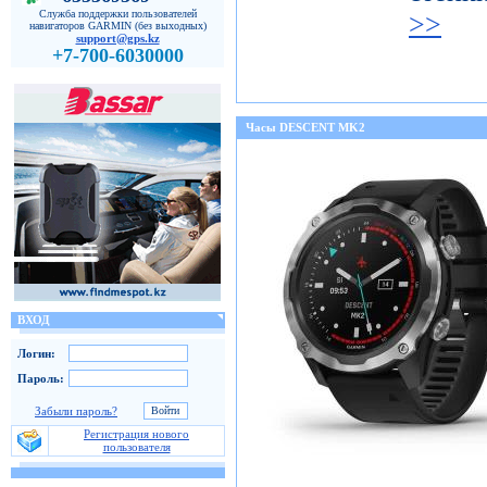
Служба поддержки пользователей
>>
навигаторов GARMIN (без выходных)
support@gps.kz
+7-700-6030000
Часы DESCENT MK2
ВХОД
Логин:
Пароль:
Забыли пароль?
Регистрация нового
пользователя