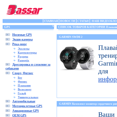
ГЛАВНАЯ
НОВОСТИ
СТАТЬИ
НАШ ВИДЕОБЛО
GPS
СПИСОК ТОВАРОВ КАТЕГОРИИ Плаван
Носимые GPS
GARMIN SWIM 2
Экшн-камеры
Река-море
Пла
Эхолоты
Картплоттеры
трени
Радары
Panoptix
Garmi
Дрессировка и слежение за
собаками
для
Спорт, Фитнес
инфор
Бег
Фитнес
Плавание
Велоспорт
Гольф
Универсальные
Автомобильные
GARMIN Комплект монитор сердечного 
Мотоциклетные GPS
Авиационные GPS
Ваши 
OEM GPS