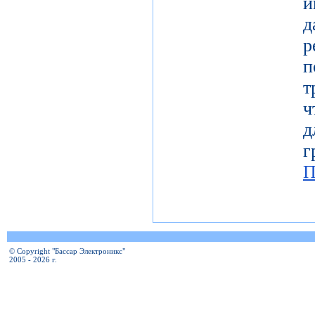
и
т
ч
д
г
П
© Copyright "Бассар Электроникс"
2005 - 2026 г.