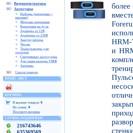
Видеорегистраторы
боле
Аксессуары
вмест
Наборы (крепление +
питание)
Forer
Морские крепления
Крепления на руль
испо
Адаперы от 12В
Адаптеры от 220В
HRM-T
Аккумуляторы
Чехлы
и HRM
Трансдьюсеры для
эхолотов
Спортивные аксессуары
ком
Для экшн-камеры VIRB
Антенны
трени
Список товаров
Пуль
ПРАЙС ЛИСТ
несо
отличн
КОРЗИНА
закр
В корзине товаров:
0
На сумму:
0
при
Просмотр корзины
СЛУЖБА ПОДДЕРЖКИ
разво
216743646
стенк
635369569