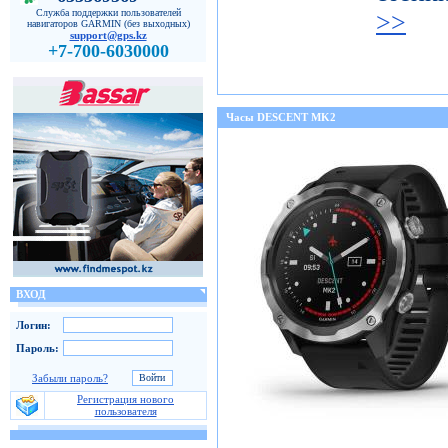
Служба поддержки пользователей
>>
навигаторов GARMIN (без выходных)
support@gps.kz
+7-700-6030000
Часы DESCENT MK2
ВХОД
Логин:
Пароль:
Забыли пароль?
Регистрация нового
пользователя