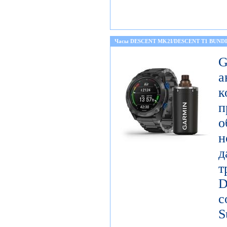
Часы DESCENT MK2I/DESCENT T1 BUND
а
к
о
н
д
т
D
с