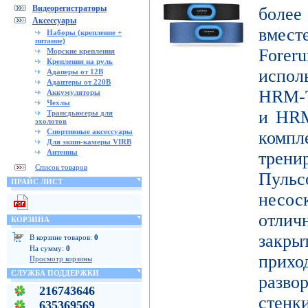
Видеорегистраторы
боле
Аксессуары
вмест
Наборы (крепление +
питание)
Forer
Морские крепления
Крепления на руль
испо
Адаперы от 12В
Адаптеры от 220В
HRM-T
Аккумуляторы
Чехлы
и HRM
Трансдьюсеры для
эхолотов
Спортивные аксессуары
ком
Для экшн-камеры VIRB
Антенны
трени
Список товаров
Пуль
ПРАЙС ЛИСТ
несо
отличн
КОРЗИНА
закр
В корзине товаров:
0
На сумму:
0
при
Просмотр корзины
СЛУЖБА ПОДДЕРЖКИ
разво
216743646
стенк
635369569