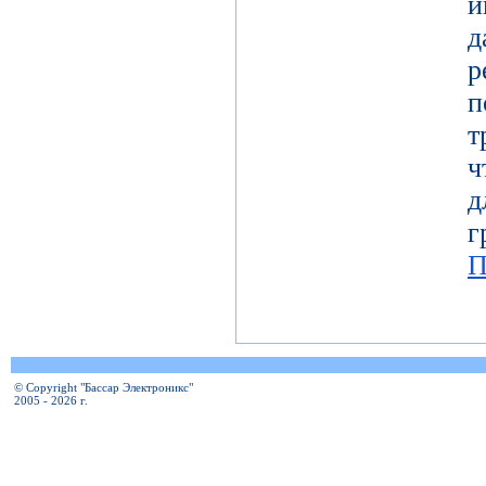
и
т
ч
д
г
П
© Copyright "Бассар Электроникс"
2005 - 2026 г.