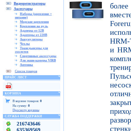
Видеорегистраторы
боле
Аксессуары
вмест
Наборы (крепление +
питание)
Forer
Морские крепления
Крепления на руль
испо
Адаперы от 12В
Адаптеры от 220В
HRM-T
Аккумуляторы
Чехлы
и HRM
Трансдьюсеры для
эхолотов
Спортивные аксессуары
ком
Для экшн-камеры VIRB
Антенны
трени
Список товаров
Пуль
ПРАЙС ЛИСТ
несо
отличн
КОРЗИНА
закр
В корзине товаров:
0
На сумму:
0
при
Просмотр корзины
СЛУЖБА ПОДДЕРЖКИ
разво
216743646
стенк
635369569