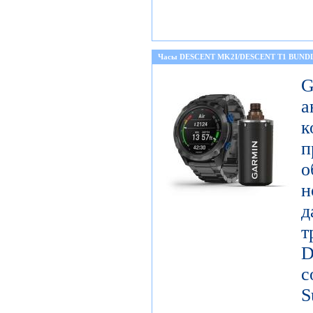
Часы DESCENT MK2I/DESCENT T1 BUND
а
к
о
н
д
т
D
с