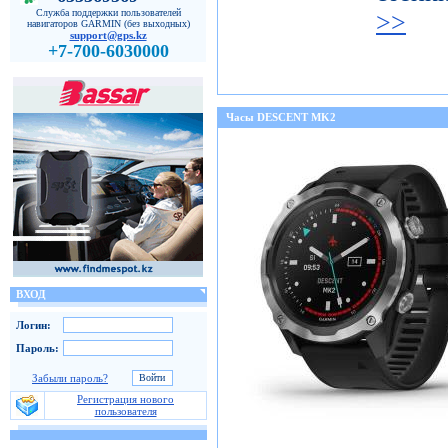
Служба поддержки пользователей
>>
навигаторов GARMIN (без выходных)
support@gps.kz
+7-700-6030000
Часы DESCENT MK2
ВХОД
Логин:
Пароль:
Забыли пароль?
Регистрация нового
пользователя