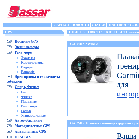
ГЛАВНАЯ
НОВОСТИ
СТАТЬИ
НАШ ВИДЕОБЛО
GPS
СПИСОК ТОВАРОВ КАТЕГОРИИ Плаван
Носимые GPS
GARMIN SWIM 2
Экшн-камеры
Река-море
Пла
Эхолоты
Картплоттеры
трени
Радары
Panoptix
Garmi
Дрессировка и слежение за
собаками
для
Спорт, Фитнес
инфор
Бег
Фитнес
Плавание
Велоспорт
Гольф
Универсальные
Автомобильные
GARMIN Комплект монитор сердечного 
Мотоциклетные GPS
Авиационные GPS
Ваши 
OEM GPS