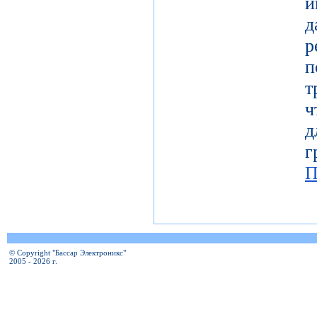
и
т
ч
д
г
П
© Copyright "Бассар Электроникс"
2005 - 2026 г.