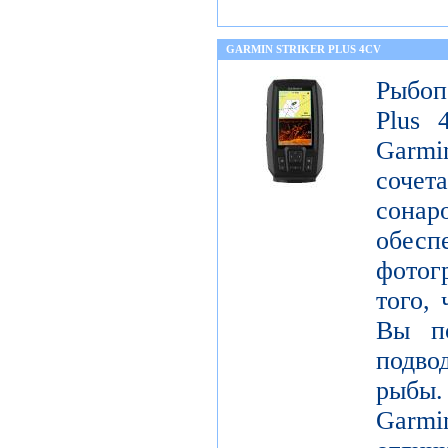
GARMIN STRIKER PLUS 4CV
Рыбоп
Plus 
Garm
соче
сонар
обе
фотог
того, 
Вы по
подво
рыбы
Garm