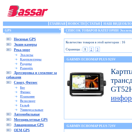
ГЛАВНАЯ
НОВОСТИ
СТАТЬИ
НАШ ВИДЕОБЛО
GPS
СПИСОК ТОВАРОВ КАТЕГОРИИ Эхолот
Носимые GPS
Количество товаров в этой категории : 16
Экшн-камеры
Страницы :
1
2
3
Река-море
Эхолоты
Картплоттеры
GARMIN ECHOMAP PLUS 92SV
Радары
Panoptix
Картп
Дрессировка и слежение за
собаками
транс
Спорт, Фитнес
GT
Бег
Фитнес
инфор
Плавание
Велоспорт
Гольф
Универсальные
Автомобильные
Мотоциклетные GPS
Авиационные GPS
GARMIN ECHOMAP PLUS 72SV
OEM GPS