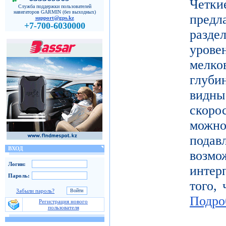
Четк
Служба поддержки пользователей
навигаторов GARMIN (без выходных)
пред
support@gps.kz
+7-700-6030000
разде
уров
мелк
глуби
видн
скоро
можн
под
ВХОД
возм
Логин:
инте
Пароль:
того, 
Забыли пароль?
Подро
Регистрация нового
пользователя