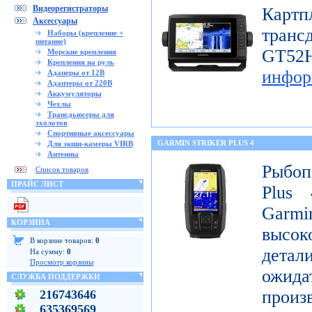
Видеорегистраторы
Картп
Аксессуары
транс
Наборы (крепление +
питание)
GT
Морские крепления
Крепления на руль
инфор
Адаперы от 12В
Адаптеры от 220В
Аккумуляторы
Чехлы
Трансдьюсеры для
эхолотов
Спортивные аксессуары
GARMIN STRIKER PLUS 4
Для экшн-камеры VIRB
Антенны
Рыбоп
Список товаров
ПРАЙС ЛИСТ
Plus 
Garmi
КОРЗИНА
высок
В корзине товаров:
0
детал
На сумму:
0
Просмотр корзины
ожи
СЛУЖБА ПОДДЕРЖКИ
произ
216743646
635369569