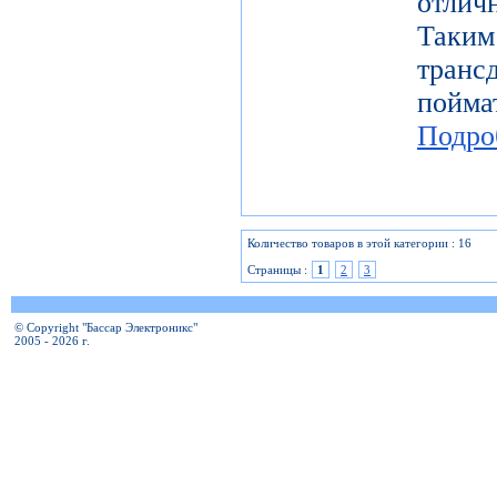
отлич
Таки
тран
пой
Подро
Количество товаров в этой категории : 16
Страницы :
1
2
3
© Copyright "Бассар Электроникс"
2005 - 2026 г.