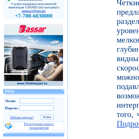
Четк
Служба поддержки пользователей
навигаторов GARMIN (без выходных)
пред
support@gps.kz
+7-700-6030000
разде
уров
мелк
глуби
видн
скоро
можн
под
ВХОД
возм
Логин:
инте
Пароль:
того, 
Забыли пароль?
Подро
Регистрация нового
пользователя