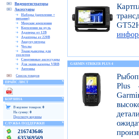
Видеорегистраторы
Картп
Аксессуары
транс
Наборы (крепление +
питание)
GT
Морские крепления
Крепления на руль
инфор
Адаперы от 12В
Адаптеры от 220В
Аккумуляторы
Чехлы
Трансдьюсеры для
эхолотов
Спортивные аксессуары
GARMIN STRIKER PLUS 4
Для экшн-камеры VIRB
Антенны
Рыбоп
Список товаров
ПРАЙС ЛИСТ
Plus 
Garmi
КОРЗИНА
высок
В корзине товаров:
0
детал
На сумму:
0
Просмотр корзины
ожи
СЛУЖБА ПОДДЕРЖКИ
произ
216743646
635369569