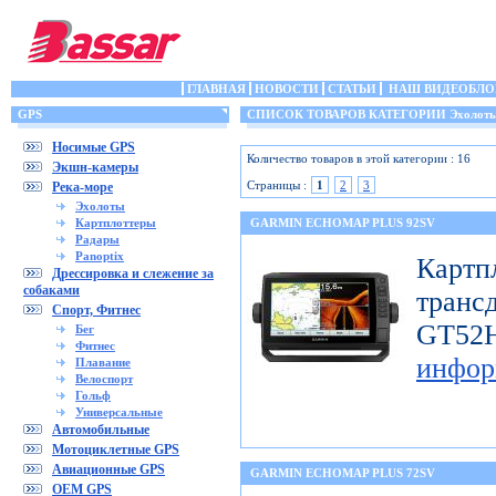
ГЛАВНАЯ
НОВОСТИ
СТАТЬИ
НАШ ВИДЕОБЛО
GPS
СПИСОК ТОВАРОВ КАТЕГОРИИ Эхолот
Носимые GPS
Количество товаров в этой категории : 16
Экшн-камеры
Страницы :
1
2
3
Река-море
Эхолоты
Картплоттеры
GARMIN ECHOMAP PLUS 92SV
Радары
Panoptix
Картп
Дрессировка и слежение за
собаками
транс
Спорт, Фитнес
GT
Бег
Фитнес
инфор
Плавание
Велоспорт
Гольф
Универсальные
Автомобильные
Мотоциклетные GPS
Авиационные GPS
GARMIN ECHOMAP PLUS 72SV
OEM GPS