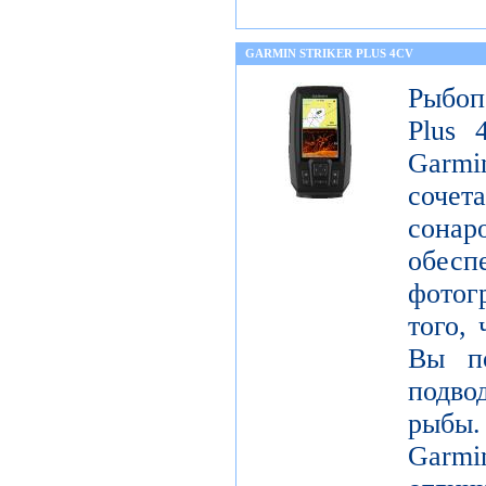
GARMIN STRIKER PLUS 4CV
Рыбоп
Plus 
Garm
соче
сонар
обе
фотог
того, 
Вы по
подво
рыбы
Garm