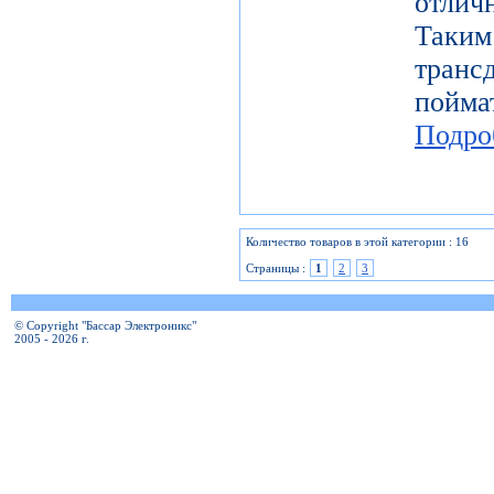
отлич
Таки
тран
пой
Подро
Количество товаров в этой категории : 16
Страницы :
1
2
3
© Copyright "Бассар Электроникс"
2005 - 2026 г.