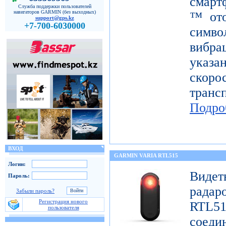
смарт
Служба поддержки пользователей
навигаторов GARMIN (без выходных)
™ ото
support@gps.kz
+7-700-6030000
симв
вибра
указ
скор
тран
Подро
ВХОД
GARMIN VARIA RTL515
Логин:
Виде
Пароль:
радар
Забыли пароль?
Регистрация нового
RTL51
пользователя
сое