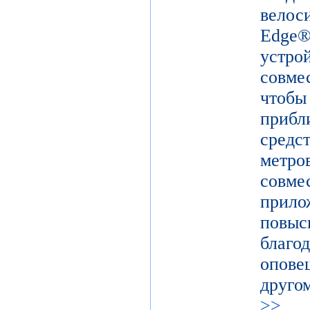
вело
Edge
устр
совм
чтоб
прибл
средс
метро
совм
прил
повыс
благ
опов
друго
>>