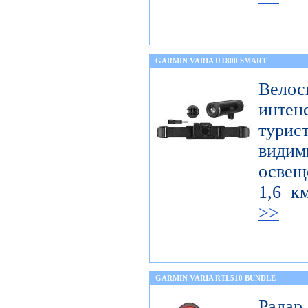
GARMIN VARIA UT800 SMART
Велос
интен
тури
вид
освещ
1,6 к
>>
GARMIN VARIA RTL510 BUNDLE
Радар