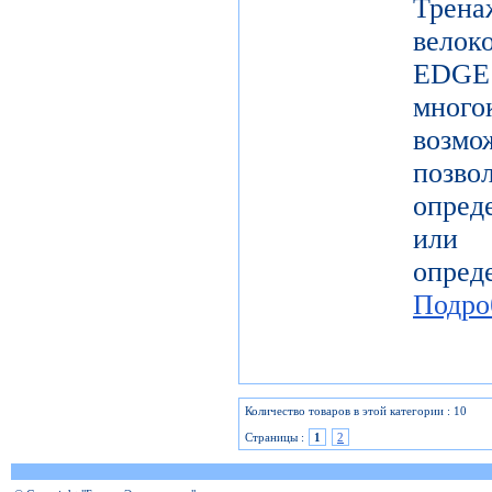
Трена
вело
EDGE 
мног
возм
позв
опред
или
опр
Подро
Количество товаров в этой категории : 10
Страницы :
1
2