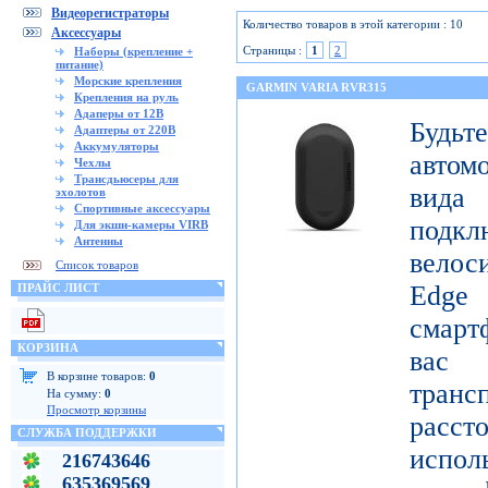
Видеорегистраторы
Количество товаров в этой категории : 10
Аксессуары
Страницы :
1
2
Наборы (крепление +
питание)
Морские крепления
GARMIN VARIA RVR315
Крепления на руль
Адаперы от 12В
Будьт
Адаптеры от 220В
Аккумуляторы
автом
Чехлы
Трансдьюсеры для
вида
эхолотов
Спортивные аксессуары
подк
Для экшн-камеры VIRB
Антенны
вело
Список товаров
Edge
ПРАЙС ЛИСТ
смарт
КОРЗИНА
вас
В корзине товаров:
0
тран
На сумму:
0
Просмотр корзины
расст
СЛУЖБА ПОДДЕРЖКИ
испол
216743646
635369569