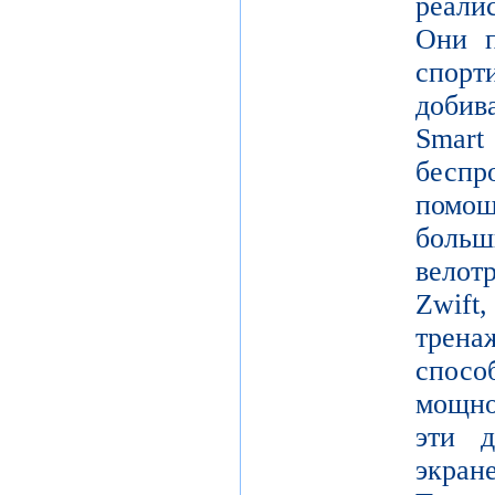
реали
Они п
спор
добив
Smar
беспр
помощ
больш
вело
Zwift
трен
спосо
мощно
эти д
экр