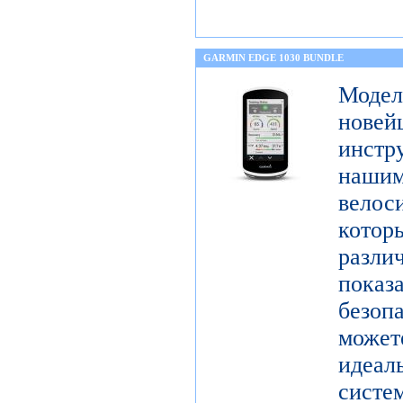
GARMIN EDGE 1030 BUNDLE
Моде
нове
инстр
нашим
вело
котор
раз
показ
безо
может
идеа
систе