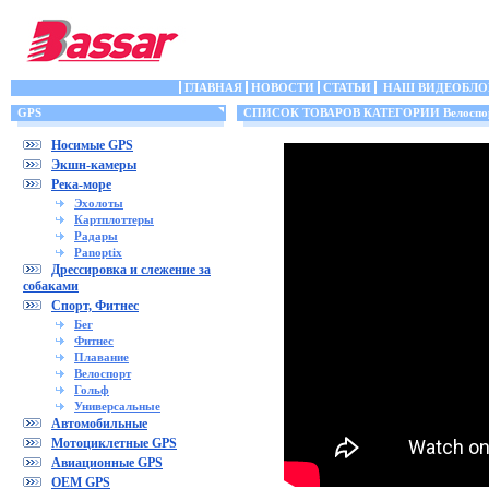
ГЛАВНАЯ
НОВОСТИ
СТАТЬИ
НАШ ВИДЕОБЛО
GPS
СПИСОК ТОВАРОВ КАТЕГОРИИ Велоспо
Носимые GPS
Экшн-камеры
Река-море
Эхолоты
Картплоттеры
Радары
Panoptix
Дрессировка и слежение за
собаками
Спорт, Фитнес
Бег
Фитнес
Плавание
Велоспорт
Гольф
Универсальные
Автомобильные
Мотоциклетные GPS
Авиационные GPS
OEM GPS