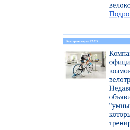
вел
Подро
Велотренажеры TACX
Компа
офиц
возмо
велот
Неда
объя
''умн
кото
тре