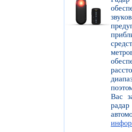
обес
звук
пре
прибл
средс
метр
обесп
расст
диап
поэто
Вас з
радар
авт
инфор