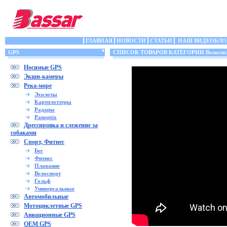
ГЛАВНАЯ
НОВОСТИ
СТАТЬИ
НАШ ВИДЕОБЛО
GPS
СПИСОК ТОВАРОВ КАТЕГОРИИ Велоспо
Носимые GPS
Экшн-камеры
Река-море
Эхолоты
Картплоттеры
Радары
Panoptix
Дрессировка и слежение за
собаками
Спорт, Фитнес
Бег
Фитнес
Плавание
Велоспорт
Гольф
Универсальные
Автомобильные
Мотоциклетные GPS
Авиационные GPS
OEM GPS