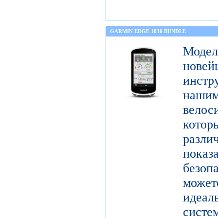
GARMIN EDGE 1030 BUNDLE
Моде
нове
инстр
нашим
вело
котор
раз
показ
безо
может
идеа
систе