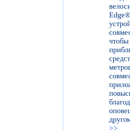
вело
Edge
устр
совм
чтоб
прибл
средс
метро
совм
прил
повыс
благ
опов
друго
>>