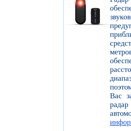
обес
звук
пре
прибл
средс
метр
обесп
расст
диап
поэто
Вас з
радар
авт
инфор