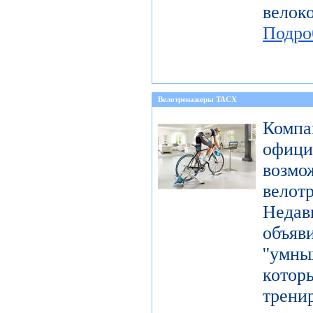
вел
Подро
Велотренажеры TACX
Компа
офиц
возмо
велот
Неда
объя
''умн
кото
тре