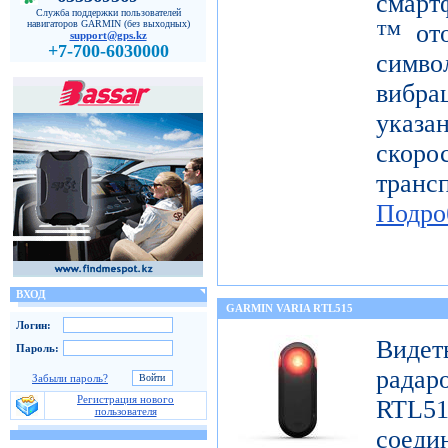
смарт
Служба поддержки пользователей
навигаторов GARMIN (без выходных)
™ ото
support@gps.kz
+7-700-6030000
симв
вибра
указ
скор
тран
Подро
ВХОД
GARMIN VARIA RTL515
Логин:
Виде
Пароль:
радар
Забыли пароль?
Регистрация нового
RTL51
пользователя
сое