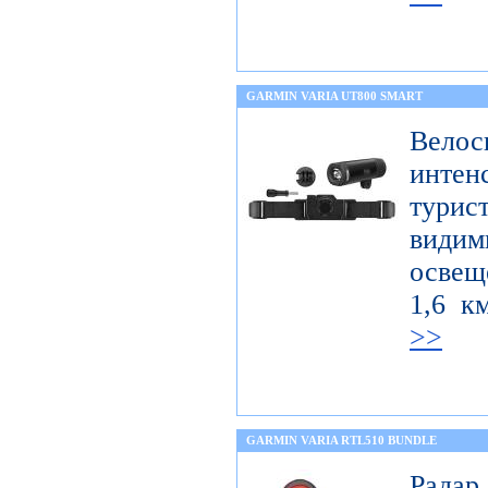
GARMIN VARIA UT800 SMART
Велос
интен
тури
вид
освещ
1,6 к
>>
GARMIN VARIA RTL510 BUNDLE
Радар