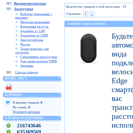
Видеорегистраторы
Количество товаров в этой категории : 10
Аксессуары
Страницы :
1
2
Наборы (крепление +
питание)
Морские крепления
GARMIN VARIA RVR315
Крепления на руль
Адаперы от 12В
Будьт
Адаптеры от 220В
Аккумуляторы
автом
Чехлы
Трансдьюсеры для
вида
эхолотов
Спортивные аксессуары
подк
Для экшн-камеры VIRB
Антенны
вело
Список товаров
Edge
ПРАЙС ЛИСТ
смарт
КОРЗИНА
вас
В корзине товаров:
0
тран
На сумму:
0
Просмотр корзины
расст
СЛУЖБА ПОДДЕРЖКИ
испол
216743646
635369569