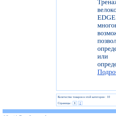
Трена
вело
EDGE 
мног
возм
позв
опред
или
опр
Подро
Количество товаров в этой категории : 10
Страницы :
1
2