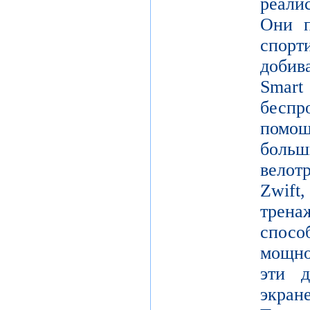
реали
Они п
спор
добив
Smar
беспр
помощ
больш
вело
Zwift
трен
спосо
мощно
эти д
экр