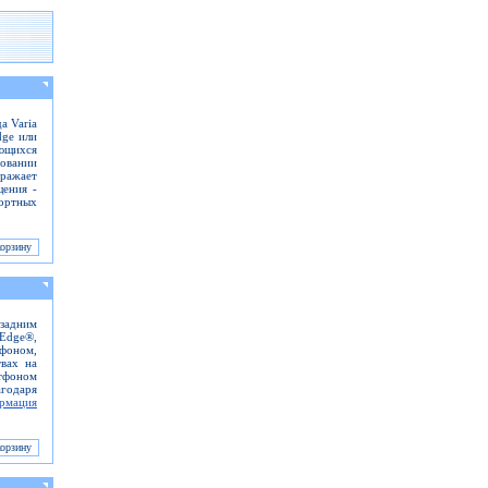
а Varia
dge или
ющихся
зовании
ажает
щения -
портных
 задним
Edge®,
фоном,
вах на
ртфоном
годаря
рмация