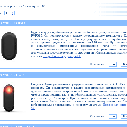
во товаров в этой категории : 10
ы :
1
2
N VARIA RVR315
Будьте в курсе приближающихся автомобилей с радаром заднего вид
RVR315. Он подключается к вашему велосипедному компьютеру E
совместимому смартфону, чтобы предупредить вас о приближа
транспортных средствах на расстоянии до 140 метров. При исполь
с совместимым смартфоном приложение Varia ™ отобр
хорошочитаемые символы - плюс звуковые и вибрационные опове
для указания местоположения и скорости приближающихся транс
средств.
Подробная информация >>
Количество:
N VARIA RTL515
Видеть и быть увиденным с радаром заднего вида Varia RTL515 с
фонарем. Он соединяется с вашим велосипедным компьютером 
другим совместимым устройством Garmin или совместимым смарт
чтобы предупредить вас о приближающихся транспортных средст
расстоянии до 140 метров. При использовании с совместимым сма
приложение Varia помогает повысить вашу осведомленность бла
вибрационным оповещениям и многому другому.
Подробная инфо
>>
Количество: