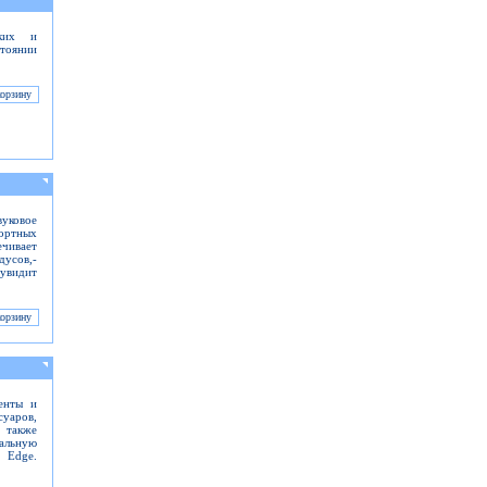
ских и
стоянии
уковое
ортных
чивает
дусов,-
 увидит
енты и
суаров,
а также
еальную
 Edge.