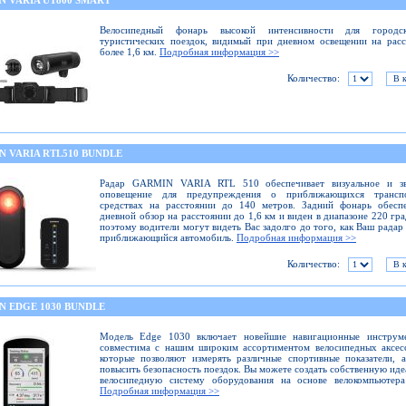
N VARIA UT800 SMART
Велосипедный фонарь высокой интенсивности для город
туристических поездок, видимый при дневном освещении на рас
более 1,6 км.
Подробная информация >>
Количество:
N VARIA RTL510 BUNDLE
Радар GARMIN VARIA RTL 510 обеспечивает визуальное и зв
оповещение для предупреждения о приближающихся трансп
средствах на расстоянии до 140 метров. Задний фонарь обеспе
дневной обзор на расстоянии до 1,6 км и виден в диапазоне 220 гра
поэтому водители могут видеть Вас задолго до того, как Ваш радар
приближающийся автомобиль.
Подробная информация >>
Количество:
N EDGE 1030 BUNDLE
Модель Edge 1030 включает новейшие навигационные инструм
совместима с нашим широким ассортиментом велосипедных аксес
которые позволяют измерять различные спортивные показатели, 
повысить безопасность поездок. Вы можете создать собственную ид
велосипедную систему оборудования на основе велокомпьютера
Подробная информация >>