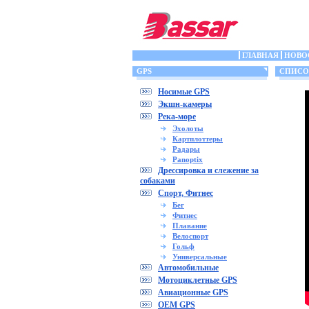
ГЛАВНАЯ
НОВО
GPS
СПИСОК
Носимые GPS
Экшн-камеры
Река-море
Эхолоты
Картплоттеры
Радары
Panoptix
Дрессировка и слежение за
собаками
Спорт, Фитнес
Бег
Фитнес
Плавание
Велоспорт
Гольф
Универсальные
Автомобильные
Мотоциклетные GPS
Авиационные GPS
OEM GPS