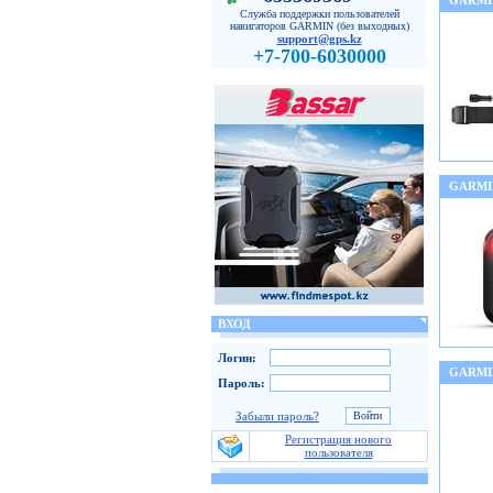
GARMI
Служба поддержки пользователей
навигаторов GARMIN (без выходных)
support@gps.kz
+7-700-6030000
GARMI
ВХОД
Логин:
GARMI
Пароль:
Забыли пароль?
Регистрация нового
пользователя