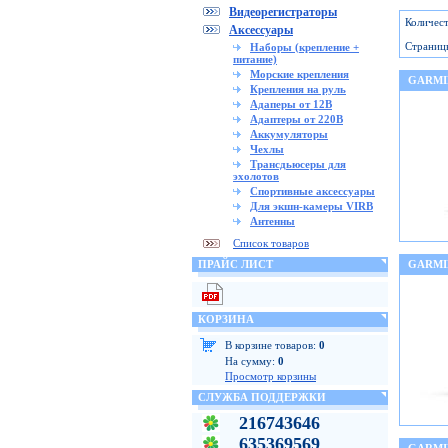
Видеорегистраторы
Количест
Аксессуары
Страниц
Наборы (крепление +
питание)
Морские крепления
GARMI
Крепления на руль
Адаперы от 12В
Адаптеры от 220В
Аккумуляторы
Чехлы
Трансдьюсеры для
эхолотов
Спортивные аксессуары
Для экшн-камеры VIRB
Антенны
Список товаров
ПРАЙС ЛИСТ
GARMI
КОРЗИНА
В корзине товаров:
0
На сумму:
0
Просмотр корзины
СЛУЖБА ПОДДЕРЖКИ
216743646
635369569