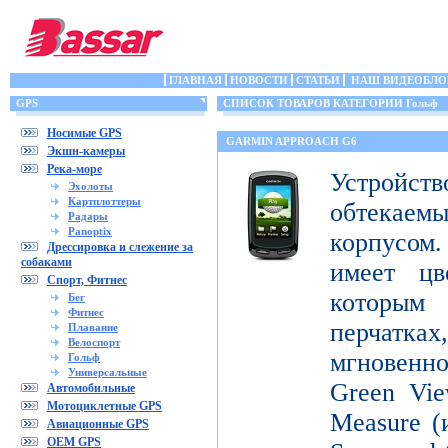
ГЛАВНАЯ
НОВОСТИ
СТАТЬИ
НАШ ВИДЕОБЛО
GPS
СПИСОК ТОВАРОВ КАТЕГОРИИ Гольф
Носимые GPS
GARMIN APPROACH G6
Экшн-камеры
Река-море
Устройств
Эхолоты
Картплоттеры
обтека
Радары
Panoptix
корпусо
Дрессировка и слежение за
собаками
имеет цв
Спорт, Фитнес
которым
Бег
Фитнес
перчатка
Плавание
Велоспорт
мгновенн
Гольф
Универсальные
Green Vie
Автомобильные
Мотоциклетные GPS
Measure (
Авиационные GPS
OEM GPS