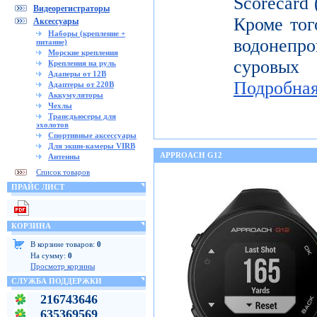
Scorecard
Видеорегистраторы
Кроме тог
Аксессуары
Наборы (крепление +
водонепр
питание)
Морские крепления
суровых
Крепления на руль
Адаперы от 12В
Подробна
Адаптеры от 220В
Аккумуляторы
Чехлы
Трансдьюсеры для
эхолотов
Спортивные аксессуары
Для экшн-камеры VIRB
APPROACH G12
Антенны
Список товаров
ПРАЙС ЛИСТ
КОРЗИНА
В корзине товаров:
0
На сумму:
0
Просмотр корзины
СЛУЖБА ПОДДЕРЖКИ
216743646
635369569