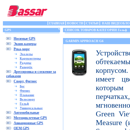
ГЛАВНАЯ
НОВОСТИ
СТАТЬИ
НАШ ВИДЕОБЛО
GPS
СПИСОК ТОВАРОВ КАТЕГОРИИ Гольф
Носимые GPS
GARMIN APPROACH G6
Экшн-камеры
Река-море
Устройств
Эхолоты
Картплоттеры
обтека
Радары
Panoptix
корпусо
Дрессировка и слежение за
собаками
имеет цв
Спорт, Фитнес
которым
Бег
Фитнес
перчатка
Плавание
Велоспорт
мгновенн
Гольф
Универсальные
Green Vie
Автомобильные
Мотоциклетные GPS
Measure (
Авиационные GPS
OEM GPS