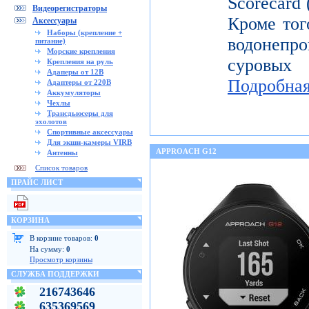
Scorecard
Видеорегистраторы
Кроме тог
Аксессуары
Наборы (крепление +
водонепр
питание)
Морские крепления
суровых
Крепления на руль
Адаперы от 12В
Подробна
Адаптеры от 220В
Аккумуляторы
Чехлы
Трансдьюсеры для
эхолотов
Спортивные аксессуары
Для экшн-камеры VIRB
APPROACH G12
Антенны
Список товаров
ПРАЙС ЛИСТ
КОРЗИНА
В корзине товаров:
0
На сумму:
0
Просмотр корзины
СЛУЖБА ПОДДЕРЖКИ
216743646
635369569