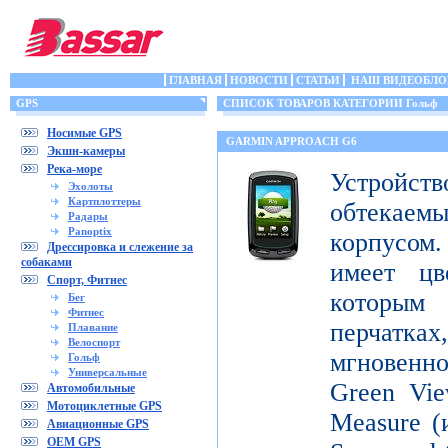
ГЛАВНАЯ
НОВОСТИ
СТАТЬИ
НАШ ВИДЕОБЛО
GPS
СПИСОК ТОВАРОВ КАТЕГОРИИ Гольф
Носимые GPS
GARMIN APPROACH G6
Экшн-камеры
Река-море
Устройств
Эхолоты
Картплоттеры
обтека
Радары
Panoptix
корпусо
Дрессировка и слежение за
собаками
имеет цв
Спорт, Фитнес
которым
Бег
Фитнес
перчатка
Плавание
Велоспорт
мгновенн
Гольф
Универсальные
Green Vie
Автомобильные
Мотоциклетные GPS
Measure (
Авиационные GPS
OEM GPS