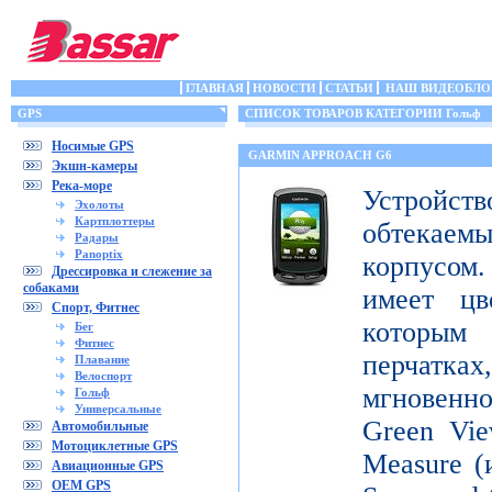
ГЛАВНАЯ
НОВОСТИ
СТАТЬИ
НАШ ВИДЕОБЛО
GPS
СПИСОК ТОВАРОВ КАТЕГОРИИ Гольф
Носимые GPS
GARMIN APPROACH G6
Экшн-камеры
Река-море
Устройств
Эхолоты
Картплоттеры
обтека
Радары
Panoptix
корпусо
Дрессировка и слежение за
собаками
имеет цв
Спорт, Фитнес
которым
Бег
Фитнес
перчатка
Плавание
Велоспорт
мгновенн
Гольф
Универсальные
Green Vie
Автомобильные
Мотоциклетные GPS
Measure (
Авиационные GPS
OEM GPS