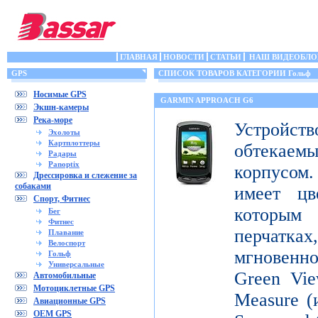
ГЛАВНАЯ
НОВОСТИ
СТАТЬИ
НАШ ВИДЕОБЛО
GPS
СПИСОК ТОВАРОВ КАТЕГОРИИ Гольф
Носимые GPS
GARMIN APPROACH G6
Экшн-камеры
Река-море
Устройств
Эхолоты
Картплоттеры
обтека
Радары
Panoptix
корпусо
Дрессировка и слежение за
собаками
имеет цв
Спорт, Фитнес
которым
Бег
Фитнес
перчатка
Плавание
Велоспорт
мгновенн
Гольф
Универсальные
Green Vie
Автомобильные
Мотоциклетные GPS
Measure (
Авиационные GPS
OEM GPS