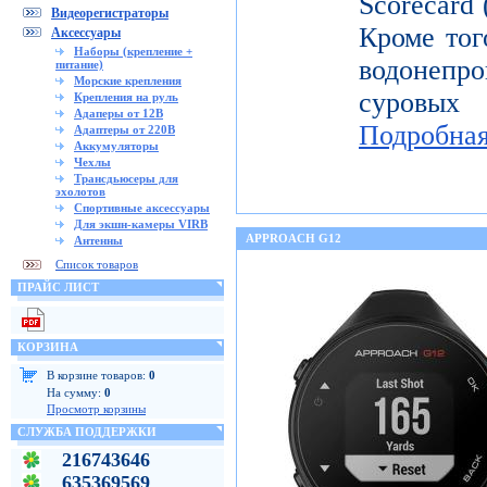
Scorecard
Видеорегистраторы
Кроме тог
Аксессуары
Наборы (крепление +
водонепр
питание)
Морские крепления
суровых
Крепления на руль
Адаперы от 12В
Подробна
Адаптеры от 220В
Аккумуляторы
Чехлы
Трансдьюсеры для
эхолотов
Спортивные аксессуары
Для экшн-камеры VIRB
APPROACH G12
Антенны
Список товаров
ПРАЙС ЛИСТ
КОРЗИНА
В корзине товаров:
0
На сумму:
0
Просмотр корзины
СЛУЖБА ПОДДЕРЖКИ
216743646
635369569