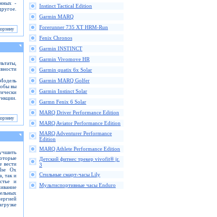
анных -
Instinct Tactical Edition
ругое.
Garmin MARQ
Forerunner 735 XT HRM-Run
Fenix Chronos
Garmin INSTINCT
Garmin Vivomove HR
ьтаты,
ивности
Garmin quatix 6x Solar
 Модель
Garmin MARQ Golfer
тобы вы
Garmin Instinct Solar
тически
ункции.
Garmn Fenix 6 Solar
MARQ Driver Performance Edition
MARQ Aviator Performance Edition
MARQ Adventurer Performance
Edition
MARQ Athlete Performance Edition
лучшить
которые
Детский фитнес трекер vivofit® jr.
е вести
3
lse Ox
Стильные смарт-часы Lily
, так и
стье и
Мультиспортивные часы Enduro
живание
ельных
ергией
агрузке