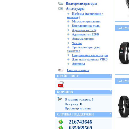
Видеорегистраторы
Аксессуары
Наборы (крепление +
питание)
Морские крепления
Крепления на руль
GARMIN
Адаперы от 12В
Адаптеры от 220В
Аккумуляторы
Чехлы
Трансдьюсеры для
эхолотов
Спортивные аксессуары
Для экшн-камеры VIRB
Антенны
Список товаров
ПРАЙС ЛИСТ
GARMI
КОРЗИНА
В корзине товаров:
0
На сумму:
0
Просмотр корзины
СЛУЖБА ПОДДЕРЖКИ
216743646
635369569