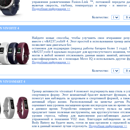
управления развлечениями Fusion-Link ™, потоковой передачи д
включая скорость, глубину, температуру и ветер - и многое д
Подробная информация >>
Количество:
 VIVOFIT 4
Найдите новые способы, чтобы улучшить свои вчерашние резул
вместе с v&#237;vofit® 4. Этот простой в использовании трекер акт
позволяет вам двигаться без
остановок для подзарядки (период работы батареи более 1 года).
v&#237;vofit 4 идеально подходит для круглосуточного ношения, ч
могли в любой момент отслеживать данные ваших занятий, автома
классифицировать их с помощью Move IQ и использовать другие ф
Подробная информация >>
Количество:
N VIVOSMART 4
Трекер активности vivosmart 4 поможет подчеркнуть ваш стиль и у
спортивную форму. Этот компактный браслет включает функции, 
помогут вам наблюдать за здоровьем и спортивной формой, а такж
активный образ жизни. Расположенный на запястье датчик Pu
оценивает ваш уровень насыщения крови кислородом как во время сна
в дневное время. Устройство измеряет частоту пульса на запя
предлагает такие полезные инструменты, как круглосуточное отсле
уровня стресса, таймер для выполнения расслабляющих дыхат
упражнений и показания VO2 max. Благодаря наблюдению за эн
Body Battery вы будете знать, готов ли ваш организм к серьезной н
или в данный момент лучше отдохнуть.
Подробная информация >>