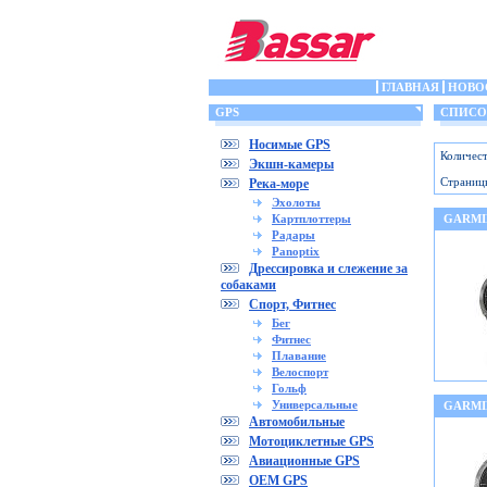
ГЛАВНАЯ
НОВО
GPS
СПИСОК
Носимые GPS
Количест
Экшн-камеры
Страниц
Река-море
Эхолоты
Картплоттеры
GARMIN
Радары
Panoptix
Дрессировка и слежение за
собаками
Спорт, Фитнес
Бег
Фитнес
Плавание
Велоспорт
Гольф
Универсальные
GARMI
Автомобильные
Мотоциклетные GPS
Авиационные GPS
OEM GPS