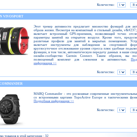
Количество:
N VIVOSPORT
Этот трекер активности предлагает множество функций для акт
образа жизни. Несмотря на компактный и стильный дизайн, v&#237;
включает встроенный GPS-приемник, позволяющий точно отсле
параметры занятий на открытом воздухе. Кроме того, предусм
различные профили для занятий в закрытых помещениях. Устр
включает инструменты для наблюдения за спортивной фо
круглосуточное отслеживание уровня стресса плюс удобные подкл
функции, в том числе, автоматическую передачу данных в наше спо
онлайн-сообщество Garmin Connect. Таким образом, вы пол
полноценный комплект для слежения за активностью.
Под
информация >>
Количество:
 COMMANDER
MARQ Commander - это роскошные современные инструментальные
со встроенными картами TopoActive Europe и тактическими фун
Подробная информация >>
Количество:
во товаров в этой категории : 32