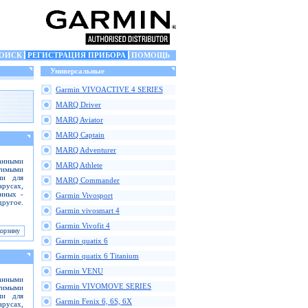
ОИСК
РЕГИСТРАЦИЯ ПРИБОРА
ПОМОЩЬ
Универсальные
Garmin VIVOACTIVE 4 SERIES
MARQ Driver
MARQ Aviator
MARQ Captain
MARQ Adventurer
анными
MARQ Athlete
тимыми
ми для
MARQ Commander
русах,
анных -
Garmin Vivosport
ругое.
Garmin vivosmart 4
Garmin Vivofit 4
Garmin quatix 6
Garmin quatix 6 Titanium
Garmin VENU
анными
Garmin VIVOMOVE SERIES
тимыми
ми для
Garmin Fenix 6, 6S, 6X
русах,