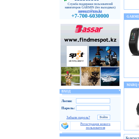
Служба поддержки пользователей
навигаторов GARMIN (без выходных)
support@gps.kz
+7-700-6030000
GARMI
MARQ
ВХОД
Логин:
Пароль:
Забыли пароль?
Регистрация нового
пользователя
Количест