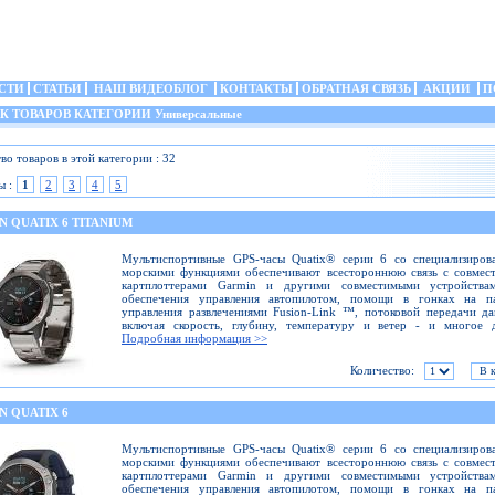
СТИ
СТАТЬИ
НАШ ВИДЕОБЛОГ
КОНТАКТЫ
ОБРАТНАЯ СВЯЗЬ
АКЦИИ
П
 ТОВАРОВ КАТЕГОРИИ Универсальные
во товаров в этой категории : 32
ы :
1
2
3
4
5
 QUATIX 6 TITANIUM
Мультиспортивные GPS-часы Quatix® серии 6 со специализиров
морскими функциями обеспечивают всестороннюю связь с совмес
картплоттерами Garmin и другими совместимыми устройства
обеспечения управления автопилотом, помощи в гонках на па
управления развлечениями Fusion-Link ™, потоковой передачи д
включая скорость, глубину, температуру и ветер - и многое д
Подробная информация >>
Количество:
N QUATIX 6
Мультиспортивные GPS-часы Quatix® серии 6 со специализиров
морскими функциями обеспечивают всестороннюю связь с совмес
картплоттерами Garmin и другими совместимыми устройства
обеспечения управления автопилотом, помощи в гонках на па