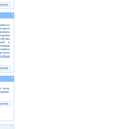
ивного
vosport
живать
отрены
ойство
рмой и
ючаемые
ртивное
учаете
робная
 часы,
кциями.