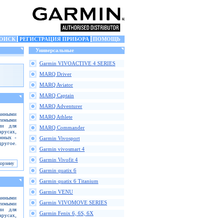
ОИСК
РЕГИСТРАЦИЯ ПРИБОРА
ПОМОЩЬ
Универсальные
Garmin VIVOACTIVE 4 SERIES
MARQ Driver
MARQ Aviator
MARQ Captain
MARQ Adventurer
анными
MARQ Athlete
тимыми
ми для
MARQ Commander
русах,
анных -
Garmin Vivosport
ругое.
Garmin vivosmart 4
Garmin Vivofit 4
Garmin quatix 6
Garmin quatix 6 Titanium
Garmin VENU
анными
Garmin VIVOMOVE SERIES
тимыми
ми для
Garmin Fenix 6, 6S, 6X
русах,