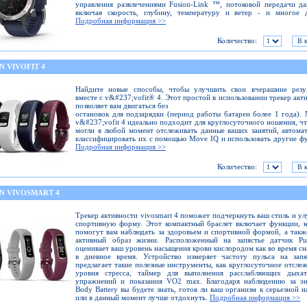
управления развлечениями Fusion-Link ™, потоковой передачи д
включая скорость, глубину, температуру и ветер - и многое д
Подробная информация >>
Количество:
 VIVOFIT 4
Найдите новые способы, чтобы улучшить свои вчерашние резул
вместе с v&#237;vofit® 4. Этот простой в использовании трекер акт
позволяет вам двигаться без
остановок для подзарядки (период работы батареи более 1 года).
v&#237;vofit 4 идеально подходит для круглосуточного ношения, ч
могли в любой момент отслеживать данные ваших занятий, автома
классифицировать их с помощью Move IQ и использовать другие ф
Подробная информация >>
Количество:
N VIVOSMART 4
Трекер активности vivosmart 4 поможет подчеркнуть ваш стиль и у
спортивную форму. Этот компактный браслет включает функции, 
помогут вам наблюдать за здоровьем и спортивной формой, а такж
активный образ жизни. Расположенный на запястье датчик Pu
оценивает ваш уровень насыщения крови кислородом как во время сна
в дневное время. Устройство измеряет частоту пульса на запя
предлагает такие полезные инструменты, как круглосуточное отсле
уровня стресса, таймер для выполнения расслабляющих дыхат
упражнений и показания VO2 max. Благодаря наблюдению за эн
Body Battery вы будете знать, готов ли ваш организм к серьезной н
или в данный момент лучше отдохнуть.
Подробная информация >>