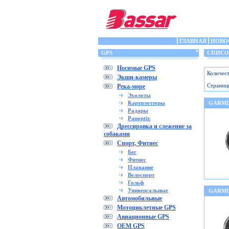
ГЛАВНАЯ
НОВО
GPS
СПИСОК
Носимые GPS
Количест
Экшн-камеры
Страниц
Река-море
Эхолоты
Картплоттеры
GARMIN
Радары
Panoptix
Дрессировка и слежение за
собаками
Спорт, Фитнес
Бег
Фитнес
Плавание
Велоспорт
Гольф
Универсальные
GARMI
Автомобильные
Мотоциклетные GPS
Авиационные GPS
OEM GPS