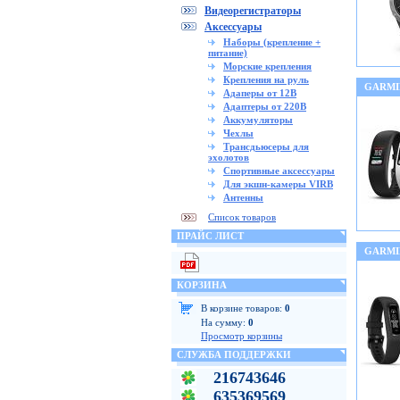
Видеорегистраторы
Аксессуары
Наборы (крепление +
питание)
Морские крепления
Крепления на руль
GARMIN
Адаперы от 12В
Адаптеры от 220В
Аккумуляторы
Чехлы
Трансдьюсеры для
эхолотов
Спортивные аксессуары
Для экшн-камеры VIRB
Антенны
Список товаров
ПРАЙС ЛИСТ
GARMI
КОРЗИНА
В корзине товаров:
0
На сумму:
0
Просмотр корзины
СЛУЖБА ПОДДЕРЖКИ
216743646
635369569