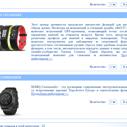
Количество:
N VIVOSPORT
Этот трекер активности предлагает множество функций для акт
образа жизни. Несмотря на компактный и стильный дизайн, v&#237;
включает встроенный GPS-приемник, позволяющий точно отсле
параметры занятий на открытом воздухе. Кроме того, предусм
различные профили для занятий в закрытых помещениях. Устр
включает инструменты для наблюдения за спортивной фо
круглосуточное отслеживание уровня стресса плюс удобные подкл
функции, в том числе, автоматическую передачу данных в наше спо
онлайн-сообщество Garmin Connect. Таким образом, вы пол
полноценный комплект для слежения за активностью.
Под
информация >>
Количество:
 COMMANDER
MARQ Commander - это роскошные современные инструментальные
со встроенными картами TopoActive Europe и тактическими фун
Подробная информация >>
Количество:
во товаров в этой категории : 32