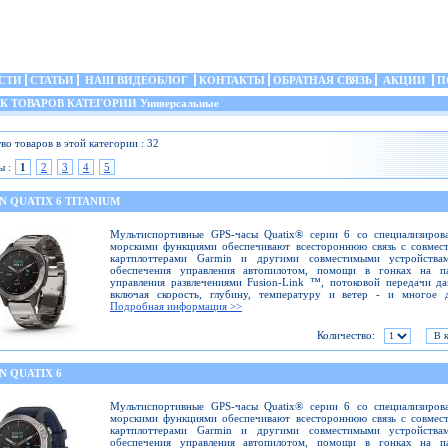
СТИ
СТАТЬИ
НАШ ВИДЕОБЛОГ
КОНТАКТЫ
ОБРАТНАЯ СВЯЗЬ
АКЦИИ
П
 ТОВАРОВ КАТЕГОРИИ Универсальные
во товаров в этой категории : 32
ы :
1
2
3
4
5
 QUATIX 6 TITANIUM
Мультиспортивные GPS-часы Quatix® серии 6 со специализиров
морскими функциями обеспечивают всестороннюю связь с совмес
картплоттерами Garmin и другими совместимыми устройства
обеспечения управления автопилотом, помощи в гонках на па
управления развлечениями Fusion-Link ™, потоковой передачи д
включая скорость, глубину, температуру и ветер - и многое д
Подробная информация >>
Количество:
N QUATIX 6
Мультиспортивные GPS-часы Quatix® серии 6 со специализиров
морскими функциями обеспечивают всестороннюю связь с совмес
картплоттерами Garmin и другими совместимыми устройства
обеспечения управления автопилотом, помощи в гонках на па