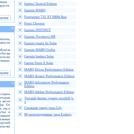
анных -
Instinct Tactical Edition
ругое.
Garmin MARQ
Forerunner 735 XT HRM-Run
Fenix Chronos
Garmin INSTINCT
Garmin Vivomove HR
ьтаты,
ивности
Garmin quatix 6x Solar
 Модель
Garmin MARQ Golfer
тобы вы
Garmin Instinct Solar
тически
ункции.
Garmn Fenix 6 Solar
MARQ Driver Performance Edition
MARQ Aviator Performance Edition
MARQ Adventurer Performance
Edition
MARQ Athlete Performance Edition
лучшить
которые
Детский фитнес трекер vivofit® jr.
е вести
3
lse Ox
Стильные смарт-часы Lily
, так и
стье и
Мультиспортивные часы Enduro
живание
ельных
ергией
агрузке