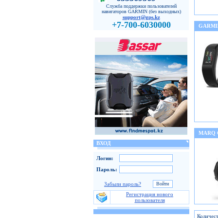
Служба поддержки пользователей
навигаторов GARMIN (без выходных)
support@gps.kz
+7-700-6030000
GARMI
MARQ
ВХОД
Логин:
Пароль:
Забыли пароль?
Регистрация нового
пользователя
Количест