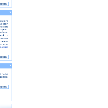
ивного
vosport
живать
отрены
ойство
рмой и
ючаемые
ртивное
учаете
робная
 часы,
кциями.