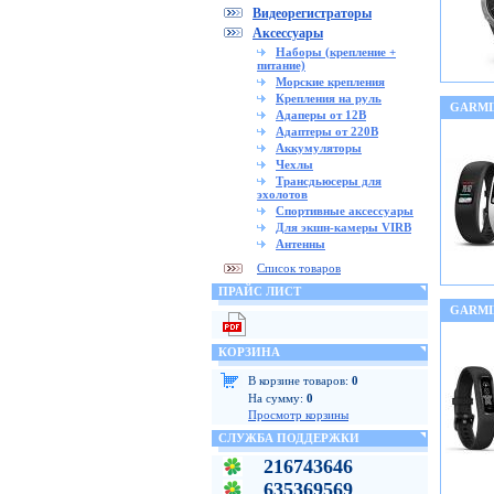
Видеорегистраторы
Аксессуары
Наборы (крепление +
питание)
Морские крепления
Крепления на руль
GARMIN
Адаперы от 12В
Адаптеры от 220В
Аккумуляторы
Чехлы
Трансдьюсеры для
эхолотов
Спортивные аксессуары
Для экшн-камеры VIRB
Антенны
Список товаров
ПРАЙС ЛИСТ
GARMI
КОРЗИНА
В корзине товаров:
0
На сумму:
0
Просмотр корзины
СЛУЖБА ПОДДЕРЖКИ
216743646
635369569