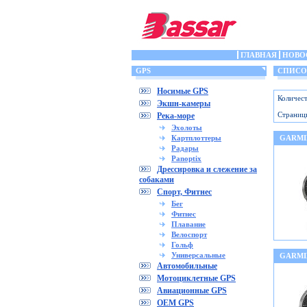
ГЛАВНАЯ
НОВО
GPS
СПИСОК
Носимые GPS
Количест
Экшн-камеры
Страниц
Река-море
Эхолоты
Картплоттеры
GARMIN
Радары
Panoptix
Дрессировка и слежение за
собаками
Спорт, Фитнес
Бег
Фитнес
Плавание
Велоспорт
Гольф
Универсальные
GARMI
Автомобильные
Мотоциклетные GPS
Авиационные GPS
OEM GPS