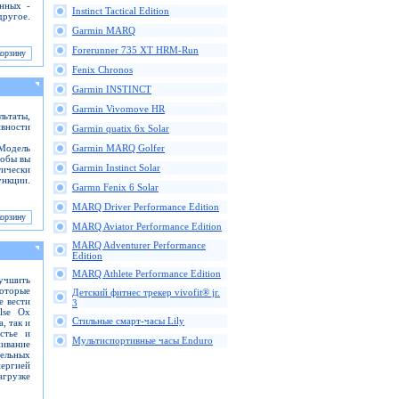
анных -
Instinct Tactical Edition
ругое.
Garmin MARQ
Forerunner 735 XT HRM-Run
Fenix Chronos
Garmin INSTINCT
Garmin Vivomove HR
ьтаты,
ивности
Garmin quatix 6x Solar
 Модель
Garmin MARQ Golfer
тобы вы
Garmin Instinct Solar
тически
ункции.
Garmn Fenix 6 Solar
MARQ Driver Performance Edition
MARQ Aviator Performance Edition
MARQ Adventurer Performance
Edition
MARQ Athlete Performance Edition
лучшить
которые
Детский фитнес трекер vivofit® jr.
е вести
3
lse Ox
Стильные смарт-часы Lily
, так и
стье и
Мультиспортивные часы Enduro
живание
ельных
ергией
агрузке