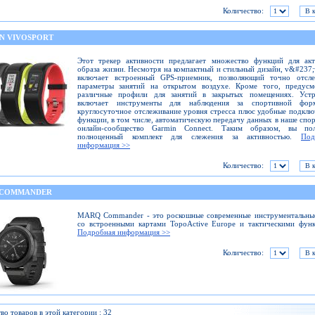
Количество:
N VIVOSPORT
Этот трекер активности предлагает множество функций для акт
образа жизни. Несмотря на компактный и стильный дизайн, v&#237;
включает встроенный GPS-приемник, позволяющий точно отсле
параметры занятий на открытом воздухе. Кроме того, предусм
различные профили для занятий в закрытых помещениях. Устр
включает инструменты для наблюдения за спортивной фо
круглосуточное отслеживание уровня стресса плюс удобные подкл
функции, в том числе, автоматическую передачу данных в наше спо
онлайн-сообщество Garmin Connect. Таким образом, вы пол
полноценный комплект для слежения за активностью.
Под
информация >>
Количество:
 COMMANDER
MARQ Commander - это роскошные современные инструментальные
со встроенными картами TopoActive Europe и тактическими фун
Подробная информация >>
Количество:
во товаров в этой категории : 32