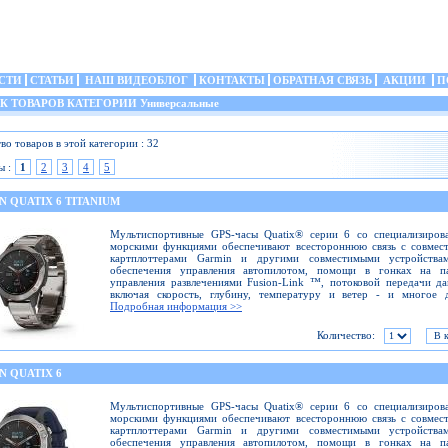
СТИ
СТАТЬИ
НАШ ВИДЕОБЛОГ
КОНТАКТЫ
ОБРАТНАЯ СВЯЗЬ
АКЦИИ
П
 ТОВАРОВ КАТЕГОРИИ Универсальные
во товаров в этой категории : 32
ы :
1
2
3
4
5
 QUATIX 6 TITANIUM
Мультиспортивные GPS-часы Quatix® серии 6 со специализиров
морскими функциями обеспечивают всестороннюю связь с совмес
картплоттерами Garmin и другими совместимыми устройства
обеспечения управления автопилотом, помощи в гонках на па
управления развлечениями Fusion-Link ™, потоковой передачи д
включая скорость, глубину, температуру и ветер - и многое д
Подробная информация >>
Количество:
N QUATIX 6
Мультиспортивные GPS-часы Quatix® серии 6 со специализиров
морскими функциями обеспечивают всестороннюю связь с совмес
картплоттерами Garmin и другими совместимыми устройства
обеспечения управления автопилотом, помощи в гонках на па