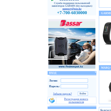
Служба поддержки пользователей
навигаторов GARMIN (без выходных)
support@gps.kz
+7-700-6030000
GARMI
MARQ
ВХОД
Логин:
Пароль:
Забыли пароль?
Регистрация нового
пользователя
Количест