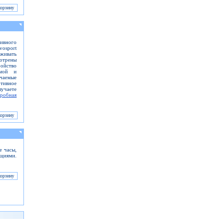
ивного
vosport
живать
отрены
ойство
рмой и
ючаемые
ртивное
учаете
робная
 часы,
кциями.