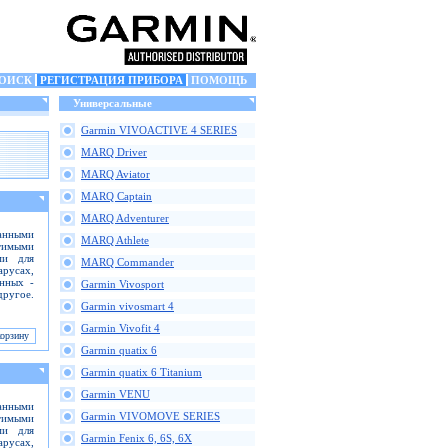
ОИСК
РЕГИСТРАЦИЯ ПРИБОРА
ПОМОЩЬ
Универсальные
Garmin VIVOACTIVE 4 SERIES
MARQ Driver
MARQ Aviator
MARQ Captain
MARQ Adventurer
анными
MARQ Athlete
тимыми
ми для
MARQ Commander
русах,
анных -
Garmin Vivosport
ругое.
Garmin vivosmart 4
Garmin Vivofit 4
Garmin quatix 6
Garmin quatix 6 Titanium
Garmin VENU
анными
Garmin VIVOMOVE SERIES
тимыми
ми для
Garmin Fenix 6, 6S, 6X
русах,