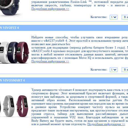
управления развлечениями Fusion-Link ™, потоковой передачи д
включая скорость, глубину, температуру и ветер - и многое д
Подробная информация >>
Количество:
 VIVOFIT 4
Найдите новые способы, чтобы улучшить свои вчерашние резул
вместе с v&#237;vofit® 4. Этот простой в использовании трекер акт
позволяет вам двигаться без
остановок для подзарядки (период работы батареи более 1 года).
v&#237;vofit 4 идеально подходит для круглосуточного ношения, ч
могли в любой момент отслеживать данные ваших занятий, автома
классифицировать их с помощью Move IQ и использовать другие ф
Подробная информация >>
Количество:
N VIVOSMART 4
Трекер активности vivosmart 4 поможет подчеркнуть ваш стиль и у
спортивную форму. Этот компактный браслет включает функции, 
помогут вам наблюдать за здоровьем и спортивной формой, а такж
активный образ жизни. Расположенный на запястье датчик Pu
оценивает ваш уровень насыщения крови кислородом как во время сна
в дневное время. Устройство измеряет частоту пульса на запя
предлагает такие полезные инструменты, как круглосуточное отсле
уровня стресса, таймер для выполнения расслабляющих дыхат
упражнений и показания VO2 max. Благодаря наблюдению за эн
Body Battery вы будете знать, готов ли ваш организм к серьезной н
или в данный момент лучше отдохнуть.
Подробная информация >>