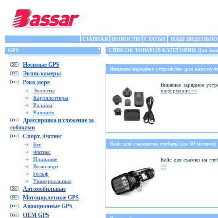
ГЛАВНАЯ
НОВОСТИ
СТАТЬИ
НАШ ВИДЕОБЛО
GPS
СПИСОК ТОВАРОВ КАТЕГОРИИ Для экшн
Носимые GPS
Вншенее зарядное устройство для аккумуля
Экшн-камеры
Река-море
Вншенее зарядное устр
Эхолоты
информация >>
Картплоттеры
Радары
Panoptix
Дрессировка и слежение за
собаками
Спорт, Фитнес
Кейс для съемки на глубине (до 50 метров)
Бег
Фитнес
Плавание
Кейс для съемки на глу
>>
Велоспорт
Гольф
Универсальные
Автомобильные
Мотоциклетные GPS
Авиационные GPS
OEM GPS