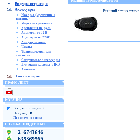
Внешний датчик температуры
Видеорегистраторы
Аксессуары
Внешний датчик темпер
Наборы (крепление +
питание)
Морские крепления
Крепления на руль
Адаперы от 12В
Адаптеры от 220В
Аккумуляторы
Чехлы
Трансдьюсеры для
эхолотов
Спортивные аксессуары
Для экшн-камеры VIRB
Антенны
Список товаров
ПРАЙС ЛИСТ
КОРЗИНА
В корзине товаров:
0
На сумму:
0
Просмотр корзины
СЛУЖБА ПОДДЕРЖКИ
216743646
635369569