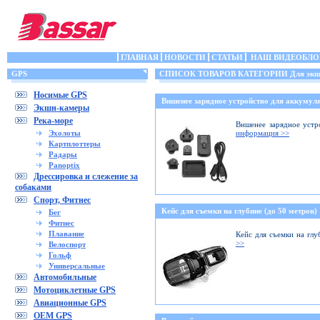
ГЛАВНАЯ
НОВОСТИ
СТАТЬИ
НАШ ВИДЕОБЛО
GPS
СПИСОК ТОВАРОВ КАТЕГОРИИ Для экшн
Носимые GPS
Вншенее зарядное устройство для аккумуля
Экшн-камеры
Река-море
Вншенее зарядное устр
Эхолоты
информация >>
Картплоттеры
Радары
Panoptix
Дрессировка и слежение за
собаками
Спорт, Фитнес
Кейс для съемки на глубине (до 50 метров)
Бег
Фитнес
Плавание
Кейс для съемки на глу
>>
Велоспорт
Гольф
Универсальные
Автомобильные
Мотоциклетные GPS
Авиационные GPS
OEM GPS