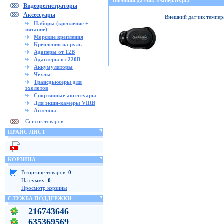
Внешний датчик температуры
Видеорегистраторы
Аксессуары
Внешний датчик темпер
Наборы (крепление +
питание)
Морские крепления
Крепления на руль
Адаперы от 12В
Адаптеры от 220В
Аккумуляторы
Чехлы
Трансдьюсеры для
эхолотов
Спортивные аксессуары
Для экшн-камеры VIRB
Антенны
Список товаров
ПРАЙС ЛИСТ
КОРЗИНА
В корзине товаров:
0
На сумму:
0
Просмотр корзины
СЛУЖБА ПОДДЕРЖКИ
216743646
635369569