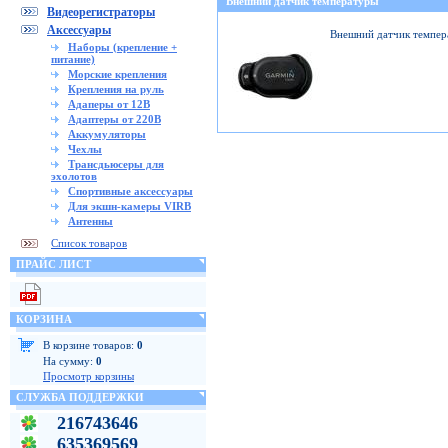
Внешний датчик температуры
Видеорегистраторы
Аксессуары
Внешний датчик темпер
Наборы (крепление +
питание)
Морские крепления
Крепления на руль
Адаперы от 12В
Адаптеры от 220В
Аккумуляторы
Чехлы
Трансдьюсеры для
эхолотов
Спортивные аксессуары
Для экшн-камеры VIRB
Антенны
Список товаров
ПРАЙС ЛИСТ
КОРЗИНА
В корзине товаров:
0
На сумму:
0
Просмотр корзины
СЛУЖБА ПОДДЕРЖКИ
216743646
635369569