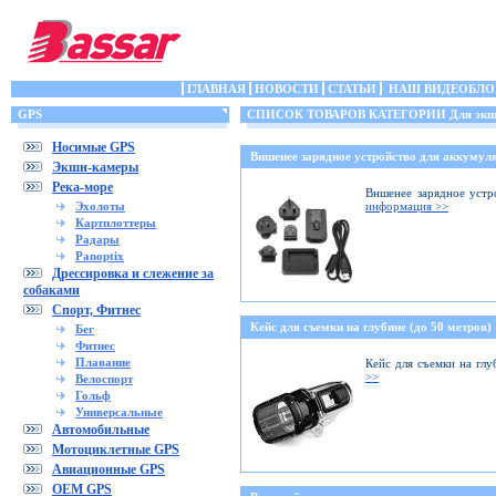
ГЛАВНАЯ
НОВОСТИ
СТАТЬИ
НАШ ВИДЕОБЛО
GPS
СПИСОК ТОВАРОВ КАТЕГОРИИ Для экшн
Носимые GPS
Вншенее зарядное устройство для аккумуля
Экшн-камеры
Река-море
Вншенее зарядное устр
Эхолоты
информация >>
Картплоттеры
Радары
Panoptix
Дрессировка и слежение за
собаками
Спорт, Фитнес
Кейс для съемки на глубине (до 50 метров)
Бег
Фитнес
Плавание
Кейс для съемки на глу
>>
Велоспорт
Гольф
Универсальные
Автомобильные
Мотоциклетные GPS
Авиационные GPS
OEM GPS