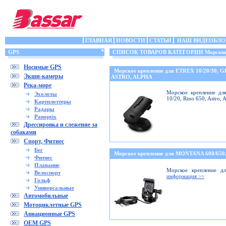
ГЛАВНАЯ
НОВОСТИ
СТАТЬИ
НАШ ВИДЕОБЛО
GPS
СПИСОК ТОВАРОВ КАТЕГОРИИ Морские 
Носимые GPS
Морское крепление для ETREX 10/20/30, 
Экшн-камеры
ASTRO, ALPHA
Река-море
Морское крепление дл
Эхолоты
10/20, Rino 650, Astro,
Картплоттеры
Радары
Panoptix
Дрессировка и слежение за
собаками
Спорт, Фитнес
Бег
Морское крепление для MONTANA 600/6
Фитнес
Плавание
Морское крепление дл
Велоспорт
информация >>
Гольф
Универсальные
Автомобильные
Мотоциклетные GPS
Авиационные GPS
OEM GPS