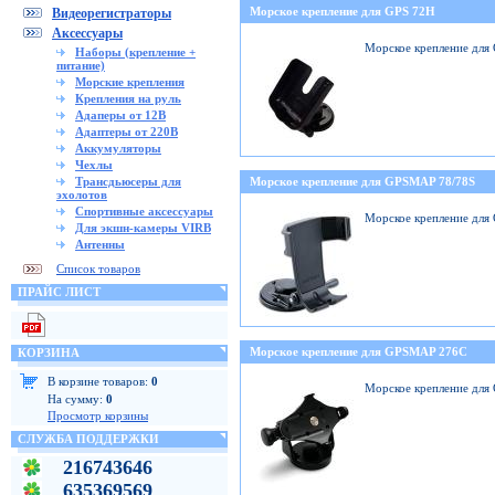
Морское крепление для GPS 72H
Видеорегистраторы
Аксессуары
Морское крепление для
Наборы (крепление +
питание)
Морские крепления
Крепления на руль
Адаперы от 12В
Адаптеры от 220В
Аккумуляторы
Чехлы
Трансдьюсеры для
Морское крепление для GPSMAP 78/78S
эхолотов
Спортивные аксессуары
Морское крепление для
Для экшн-камеры VIRB
Антенны
Список товаров
ПРАЙС ЛИСТ
Морское крепление для GPSMAP 276C
КОРЗИНА
В корзине товаров:
0
Морское крепление дл
На сумму:
0
Просмотр корзины
СЛУЖБА ПОДДЕРЖКИ
216743646
635369569