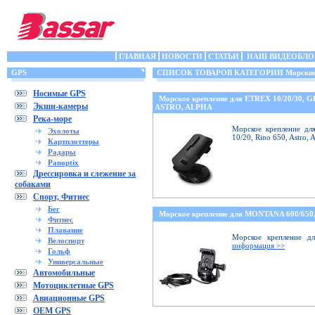
ГЛАВНАЯ
НОВОСТИ
СТАТЬИ
НАШ ВИДЕОБЛО
GPS
СПИСОК ТОВАРОВ КАТЕГОРИИ Морские 
Носимые GPS
Морское крепление для ETREX 10/20/30, 
Экшн-камеры
ASTRO, ALPHA
Река-море
Морское крепление дл
Эхолоты
10/20, Rino 650, Astro,
Картплоттеры
Радары
Panoptix
Дрессировка и слежение за
собаками
Спорт, Фитнес
Бег
Морское крепление для MONTANA 600/6
Фитнес
Плавание
Морское крепление дл
Велоспорт
информация >>
Гольф
Универсальные
Автомобильные
Мотоциклетные GPS
Авиационные GPS
OEM GPS