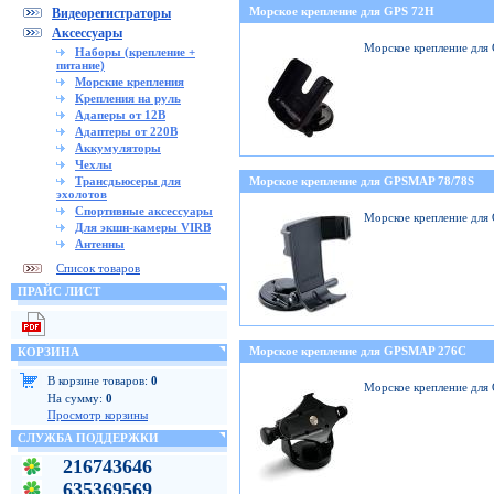
Морское крепление для GPS 72H
Видеорегистраторы
Аксессуары
Морское крепление для
Наборы (крепление +
питание)
Морские крепления
Крепления на руль
Адаперы от 12В
Адаптеры от 220В
Аккумуляторы
Чехлы
Трансдьюсеры для
Морское крепление для GPSMAP 78/78S
эхолотов
Спортивные аксессуары
Морское крепление для
Для экшн-камеры VIRB
Антенны
Список товаров
ПРАЙС ЛИСТ
Морское крепление для GPSMAP 276C
КОРЗИНА
В корзине товаров:
0
Морское крепление дл
На сумму:
0
Просмотр корзины
СЛУЖБА ПОДДЕРЖКИ
216743646
635369569