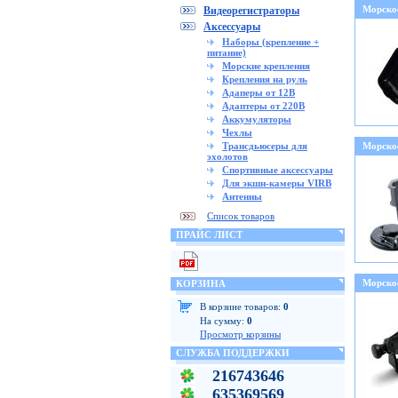
Морско
Видеорегистраторы
Аксессуары
Наборы (крепление +
питание)
Морские крепления
Крепления на руль
Адаперы от 12В
Адаптеры от 220В
Аккумуляторы
Чехлы
Трансдьюсеры для
Морско
эхолотов
Спортивные аксессуары
Для экшн-камеры VIRB
Антенны
Список товаров
ПРАЙС ЛИСТ
Морско
КОРЗИНА
В корзине товаров:
0
На сумму:
0
Просмотр корзины
СЛУЖБА ПОДДЕРЖКИ
216743646
635369569