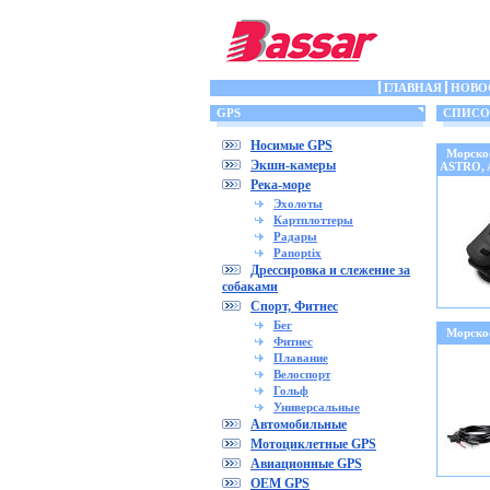
ГЛАВНАЯ
НОВО
GPS
СПИСОК 
Носимые GPS
Морско
Экшн-камеры
ASTRO,
Река-море
Эхолоты
Картплоттеры
Радары
Panoptix
Дрессировка и слежение за
собаками
Спорт, Фитнес
Бег
Морско
Фитнес
Плавание
Велоспорт
Гольф
Универсальные
Автомобильные
Мотоциклетные GPS
Авиационные GPS
OEM GPS