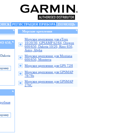
ОИСК
РЕГИСТРАЦИЯ ПРИБОРА
ПОМОЩЬ
Морские крепления
Морское крепление для eTrex
NO 650,
10/20/30, GPSAMP 62/64, Oregon
600/650, Dakota 10/20, Rino 650,
Astro, Alpha
 Dakota
Морское крепление для Montana
600/650, Monterra
Морское крепление для GPS 72H
Морское крепление для GPSMAP
78/78s
Морское крепление для GPSMAP
276C
робная