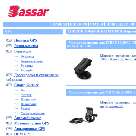
ГЛАВНАЯ
НОВОСТИ
СТАТЬИ
НАШ ВИДЕОБЛО
GPS
СПИСОК ТОВАРОВ КАТЕГОРИИ Морские 
Носимые GPS
Морское крепление для ETREX 10/20/30, 
Экшн-камеры
ASTRO, ALPHA
Река-море
Морское крепление дл
Эхолоты
10/20, Rino 650, Astro,
Картплоттеры
Радары
Panoptix
Дрессировка и слежение за
собаками
Спорт, Фитнес
Бег
Морское крепление для MONTANA 600/6
Фитнес
Плавание
Морское крепление дл
Велоспорт
информация >>
Гольф
Универсальные
Автомобильные
Мотоциклетные GPS
Авиационные GPS
OEM GPS