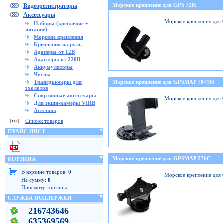
Морское крепление для GPS 72H
Видеорегистраторы
Аксессуары
Морское крепление для
Наборы (крепление +
питание)
Морские крепления
Крепления на руль
Адаперы от 12В
Адаптеры от 220В
Аккумуляторы
Чехлы
Трансдьюсеры для
Морское крепление для GPSMAP 78/78S
эхолотов
Спортивные аксессуары
Морское крепление для
Для экшн-камеры VIRB
Антенны
Список товаров
ПРАЙС ЛИСТ
Морское крепление для GPSMAP 276C
КОРЗИНА
В корзине товаров:
0
Морское крепление дл
На сумму:
0
Просмотр корзины
СЛУЖБА ПОДДЕРЖКИ
216743646
635369569