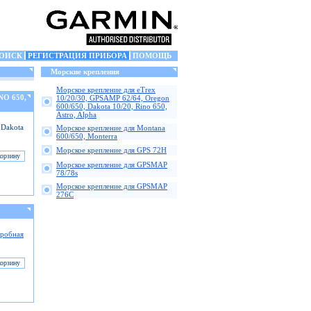
ОИСК
РЕГИСТРАЦИЯ ПРИБОРА
ПОМОЩЬ
Морские крепления
Морское крепление для eTrex
NO 650,
10/20/30, GPSAMP 62/64, Oregon
600/650, Dakota 10/20, Rino 650,
Astro, Alpha
 Dakota
Морское крепление для Montana
600/650, Monterra
Морское крепление для GPS 72H
Морское крепление для GPSMAP
78/78s
Морское крепление для GPSMAP
276C
робная