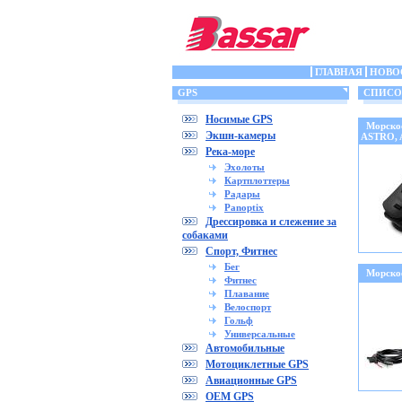
ГЛАВНАЯ
НОВО
GPS
СПИСОК 
Носимые GPS
Морско
Экшн-камеры
ASTRO,
Река-море
Эхолоты
Картплоттеры
Радары
Panoptix
Дрессировка и слежение за
собаками
Спорт, Фитнес
Бег
Морско
Фитнес
Плавание
Велоспорт
Гольф
Универсальные
Автомобильные
Мотоциклетные GPS
Авиационные GPS
OEM GPS