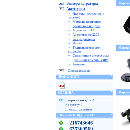
Морско
Видеорегистраторы
Аксессуары
Наборы (крепление +
питание)
Морские крепления
Крепления на руль
Адаперы от 12В
Адаптеры от 220В
Аккумуляторы
Чехлы
Трансдьюсеры для
Морско
эхолотов
Спортивные аксессуары
Для экшн-камеры VIRB
Антенны
Список товаров
ПРАЙС ЛИСТ
Морско
КОРЗИНА
В корзине товаров:
0
На сумму:
0
Просмотр корзины
СЛУЖБА ПОДДЕРЖКИ
216743646
635369569