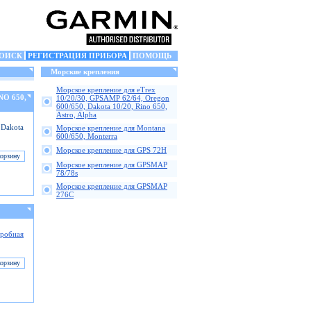
ОИСК
РЕГИСТРАЦИЯ ПРИБОРА
ПОМОЩЬ
Морские крепления
Морское крепление для eTrex
NO 650,
10/20/30, GPSAMP 62/64, Oregon
600/650, Dakota 10/20, Rino 650,
Astro, Alpha
 Dakota
Морское крепление для Montana
600/650, Monterra
Морское крепление для GPS 72H
Морское крепление для GPSMAP
78/78s
Морское крепление для GPSMAP
276C
робная