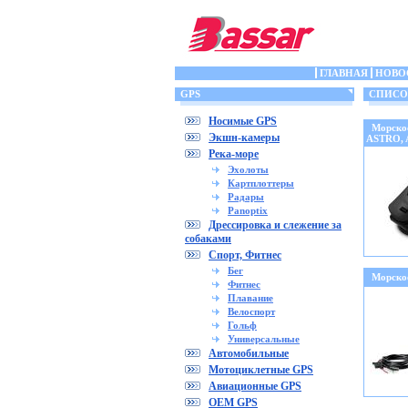
ГЛАВНАЯ
НОВО
GPS
СПИСОК 
Носимые GPS
Морско
Экшн-камеры
ASTRO,
Река-море
Эхолоты
Картплоттеры
Радары
Panoptix
Дрессировка и слежение за
собаками
Спорт, Фитнес
Бег
Морско
Фитнес
Плавание
Велоспорт
Гольф
Универсальные
Автомобильные
Мотоциклетные GPS
Авиационные GPS
OEM GPS