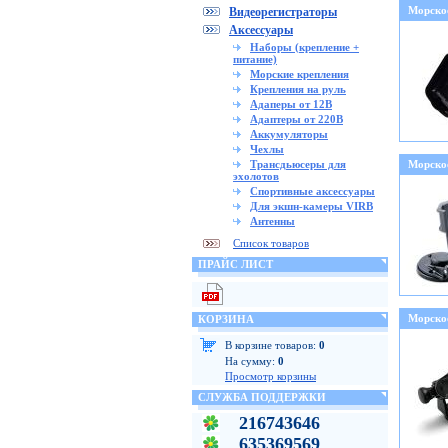
Морско
Видеорегистраторы
Аксессуары
Наборы (крепление +
питание)
Морские крепления
Крепления на руль
Адаперы от 12В
Адаптеры от 220В
Аккумуляторы
Чехлы
Трансдьюсеры для
Морско
эхолотов
Спортивные аксессуары
Для экшн-камеры VIRB
Антенны
Список товаров
ПРАЙС ЛИСТ
Морско
КОРЗИНА
В корзине товаров:
0
На сумму:
0
Просмотр корзины
СЛУЖБА ПОДДЕРЖКИ
216743646
635369569