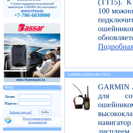
(TT15). К
Служба поддержки пользователей
навигаторов GARMIN (без выходных)
100 можн
support@gps.kz
+7-700-6030000
подключи
ошейнико
обновляе
Подробна
GARMIN ALPHA 100 (TT15)
GARMIN Al
ВХОД
для со
Логин:
ошейник
Пароль:
высококл
Забыли пароль?
Регистрация нового
навигатор
пользователя
дисплеем 