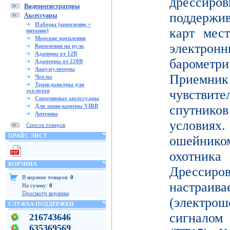
дрессиро
Видеорегистраторы
поддержи
Аксессуары
Наборы (крепление +
карт мес
питание)
Морские крепления
электронн
Крепления на руль
Адаперы от 12В
баромет
Адаптеры от 220В
Аккумуляторы
Приемни
Чехлы
Трансдьюсеры для
эхолотов
чувствите
Спортивные аксессуары
Для экшн-камеры VIRB
спутник
Антенны
условиях
Список товаров
ПРАЙС ЛИСТ
ошейнико
охотника
КОРЗИНА
Дресси
В корзине товаров:
0
настраива
На сумму:
0
Просмотр корзины
(электр
СЛУЖБА ПОДДЕРЖКИ
сигнало
216743646
635369569