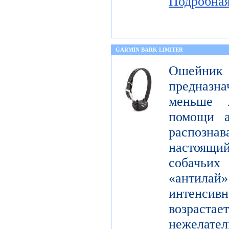
Подробна
GARMIN BARK LIMITER
Ошейник
предназна
меньше 
помощи а
распознав
настоящ
собачьи
«антилай»
интенсивн
возраста
нежелат