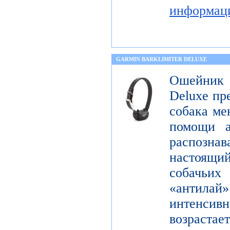
информац
GARMIN BARKLIMITER DELUXE
Ошейник
Deluxe пр
собака ме
помощи а
распознав
настоящ
собачьи
«антилай»
интенсивн
возраста