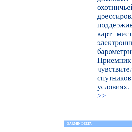
охотничье
дресси
поддержи
карт мес
электронн
баромет
Приемни
чувствите
спутник
условия
>>
GARMIN DELTA