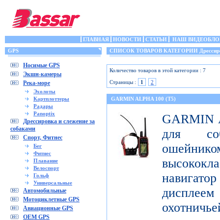
ГЛАВНАЯ
НОВОСТИ
СТАТЬИ
НАШ ВИДЕОБЛО
GPS
СПИСОК ТОВАРОВ КАТЕГОРИИ Дрессировка
Носимые GPS
Количество товаров в этой категории : 7
Экшн-камеры
Страницы :
1
2
Река-море
Эхолоты
Картплоттеры
GARMIN ALPHA 100 (T5)
Радары
Panoptix
GARMIN Al
Дрессировка и слежение за
собаками
для со
Спорт, Фитнес
ошейник
Бег
Фитнес
высококл
Плавание
Велоспорт
навигатор
Гольф
Универсальные
дисплеем 
Автомобильные
Мотоциклетные GPS
охотничье
Авиационные GPS
OEM GPS