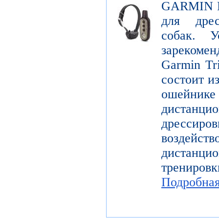
GARMIN De
для дре
собак. У
зарекомен
Garmin Tr
состоит и
ошейн
дистанци
дрессир
воздей
дистанцио
трениров
Подробна