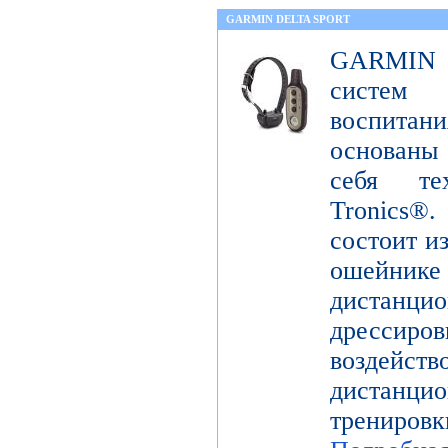
GARMIN DELTA SPORT
GARMIN De
систем
воспита
основаны
себя те
Tronics
состоит и
ошейн
дистанци
дрессир
воздей
дистанцио
трениров