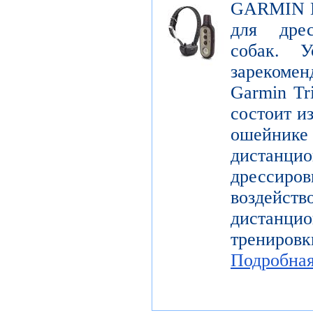
GARMIN De
для дре
собак. У
зарекомен
Garmin Tr
состоит и
ошейн
дистанци
дрессир
воздей
дистанцио
трениров
Подробна