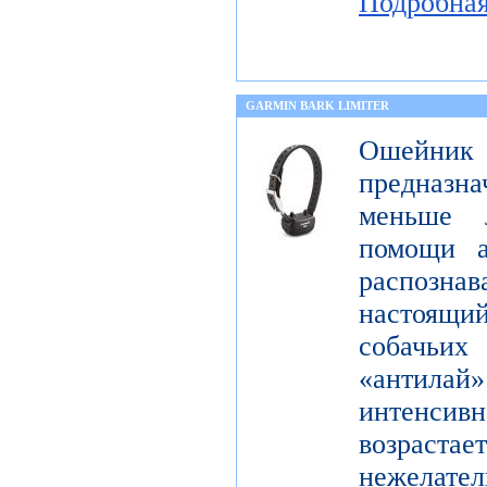
Подробна
GARMIN BARK LIMITER
Ошейник
предназна
меньше 
помощи а
распознав
настоящ
собачьи
«антилай»
интенсивн
возраста
нежелат