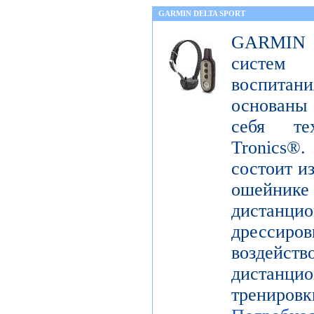
GARMIN DELTA SPORT
GARMIN De
систем
воспита
основаны
себя те
Tronics
состоит и
ошейн
дистанци
дрессир
воздей
дистанцио
трениров