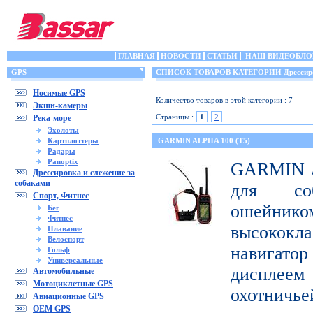
ГЛАВНАЯ
НОВОСТИ
СТАТЬИ
НАШ ВИДЕОБЛО
GPS
СПИСОК ТОВАРОВ КАТЕГОРИИ Дрессировка
Носимые GPS
Количество товаров в этой категории : 7
Экшн-камеры
Страницы :
1
2
Река-море
Эхолоты
Картплоттеры
GARMIN ALPHA 100 (T5)
Радары
Panoptix
GARMIN Al
Дрессировка и слежение за
собаками
для со
Спорт, Фитнес
ошейник
Бег
Фитнес
высококл
Плавание
Велоспорт
навигатор
Гольф
Универсальные
дисплеем 
Автомобильные
Мотоциклетные GPS
охотничье
Авиационные GPS
OEM GPS