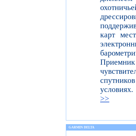
охотничье
дресси
поддержи
карт мес
электронн
баромет
Приемни
чувствите
спутник
условия
>>
GARMIN DELTA