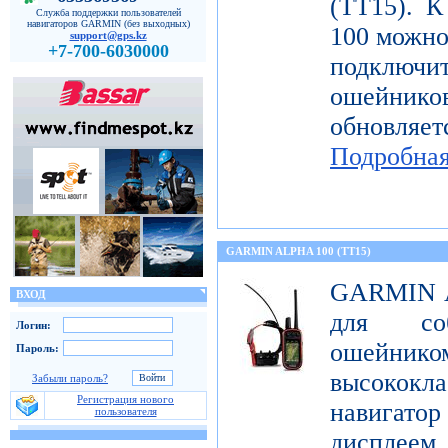
(TT15). К
Служба поддержки пользователей
навигаторов GARMIN (без выходных)
100 можн
support@gps.kz
+7-700-6030000
подключи
ошейнико
обновляе
Подробна
GARMIN ALPHA 100 (TT15)
GARMIN Al
ВХОД
для со
Логин:
ошейник
Пароль:
высококл
Забыли пароль?
Регистрация нового
навигатор
пользователя
дисплеем 