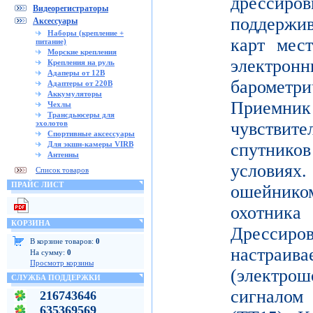
дрессиро
Видеорегистраторы
поддержи
Аксессуары
Наборы (крепление +
карт мес
питание)
Морские крепления
электронн
Крепления на руль
Адаперы от 12В
баромет
Адаптеры от 220В
Аккумуляторы
Приемни
Чехлы
Трансдьюсеры для
эхолотов
чувствите
Спортивные аксессуары
Для экшн-камеры VIRB
спутник
Антенны
условиях
Список товаров
ПРАЙС ЛИСТ
ошейнико
охотника
КОРЗИНА
Дресси
В корзине товаров:
0
настраива
На сумму:
0
Просмотр корзины
(электр
СЛУЖБА ПОДДЕРЖКИ
сигнало
216743646
635369569