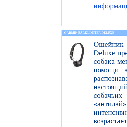
информац
GARMIN BARKLIMITER DELUXE
Ошейник
Deluxe пр
собака ме
помощи а
распознав
настоящ
собачьи
«антилай»
интенсивн
возраста