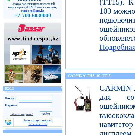
(TT15). К
Служба поддержки пользователей
навигаторов GARMIN (без выходных)
100 можн
support@gps.kz
+7-700-6030000
подключи
ошейнико
обновляе
Подробна
GARMIN ALPHA 100 (TT15)
GARMIN Al
ВХОД
для со
Логин:
ошейник
Пароль:
высококл
Забыли пароль?
Регистрация нового
навигатор
пользователя
дисплеем 