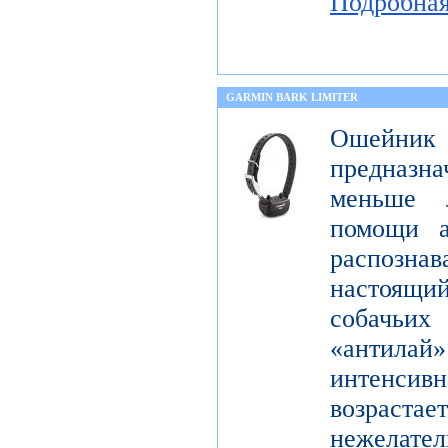
Подробна
GARMIN BARK LIMITER
Ошейник
предназна
меньше 
помощи а
распознав
настоящ
собачьи
«антилай»
интенсивн
возраста
нежелат