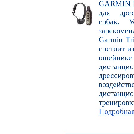
GARMIN De
для дре
собак. У
зарекомен
Garmin Tr
состоит и
ошейн
дистанци
дрессир
воздей
дистанцио
трениров
Подробна