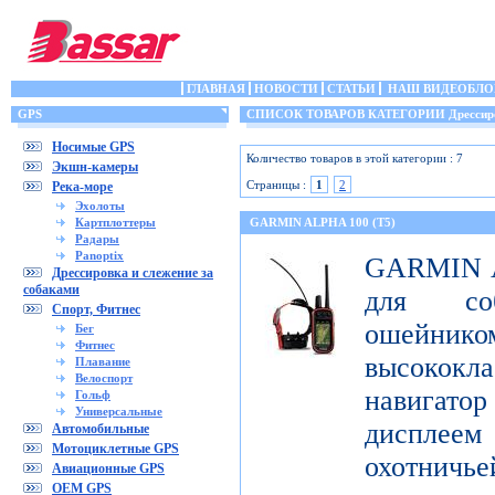
ГЛАВНАЯ
НОВОСТИ
СТАТЬИ
НАШ ВИДЕОБЛО
GPS
СПИСОК ТОВАРОВ КАТЕГОРИИ Дрессировка
Носимые GPS
Количество товаров в этой категории : 7
Экшн-камеры
Страницы :
1
2
Река-море
Эхолоты
Картплоттеры
GARMIN ALPHA 100 (T5)
Радары
Panoptix
GARMIN Al
Дрессировка и слежение за
собаками
для со
Спорт, Фитнес
ошейник
Бег
Фитнес
высококл
Плавание
Велоспорт
навигатор
Гольф
Универсальные
дисплеем 
Автомобильные
Мотоциклетные GPS
охотничье
Авиационные GPS
OEM GPS