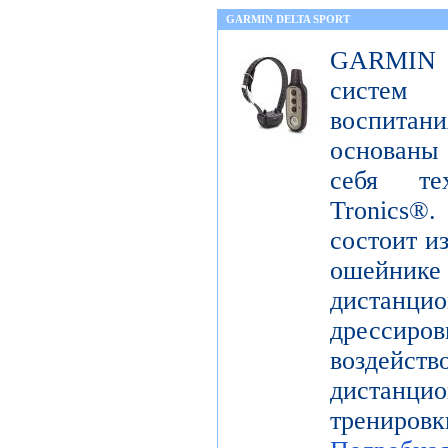
GARMIN DELTA SPORT
GARMIN De
систем
воспита
основаны
себя те
Tronics
состоит и
ошейн
дистанци
дрессир
воздей
дистанцио
трениров