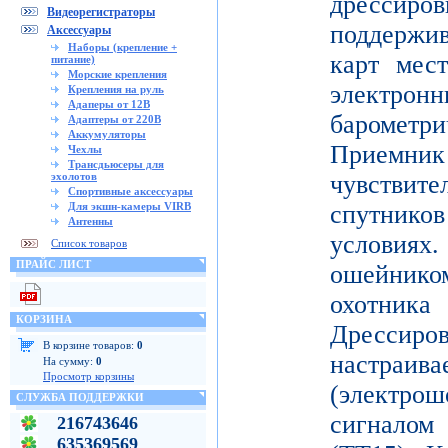
дрессиро
Видеорегистраторы
поддержи
Аксессуары
Наборы (крепление +
карт мес
питание)
Морские крепления
электронн
Крепления на руль
Адаперы от 12В
баромет
Адаптеры от 220В
Аккумуляторы
Приемни
Чехлы
Трансдьюсеры для
эхолотов
чувствите
Спортивные аксессуары
Для экшн-камеры VIRB
спутник
Антенны
условиях
Список товаров
ПРАЙС ЛИСТ
ошейнико
охотника
КОРЗИНА
Дресси
В корзине товаров:
0
настраива
На сумму:
0
Просмотр корзины
(электр
СЛУЖБА ПОДДЕРЖКИ
сигнало
216743646
635369569