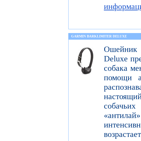
информац
GARMIN BARKLIMITER DELUXE
Ошейник
Deluxe пр
собака ме
помощи а
распознав
настоящ
собачьи
«антилай»
интенсивн
возраста