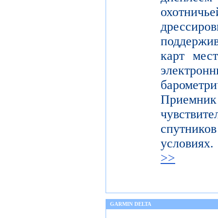
охотничье
дресси
поддержи
карт мес
электронн
баромет
Приемни
чувствите
спутник
условия
>>
GARMIN DELTA