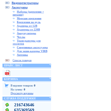
Видеорегистраторы
Аксессуары
Наборы (крепление +
питание)
Морские крепления
Крепления на руль
Адаперы от 12В
Адаптеры от 220В
Аккумуляторы
Чехлы
Трансдьюсеры для
эхолотов
Спортивные аксессуары
Для экшн-камеры VIRB
Антенны
Список товаров
ПРАЙС ЛИСТ
КОРЗИНА
В корзине товаров:
0
На сумму:
0
Просмотр корзины
СЛУЖБА ПОДДЕРЖКИ
216743646
635369569