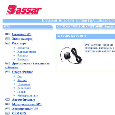
ГЛАВНАЯ
НОВОСТИ
СТАТЬИ
НАШ ВИДЕОБЛО
GPS
СПИСОК ТОВАРОВ КАТЕГОРИИ Антенн
Носимые GPS
GARMIN GA 25 MCX
Экшн-камеры
Река-море
Эта антенна хорошо 
Эхолоты
спутников, например, в
снаружи автомобиля, ка
Картплоттеры
Радары
Panoptix
Дрессировка и слежение за
собаками
Спорт, Фитнес
Бег
Фитнес
Плавание
Велоспорт
Гольф
Универсальные
Автомобильные
Мотоциклетные GPS
Авиационные GPS
OEM GPS