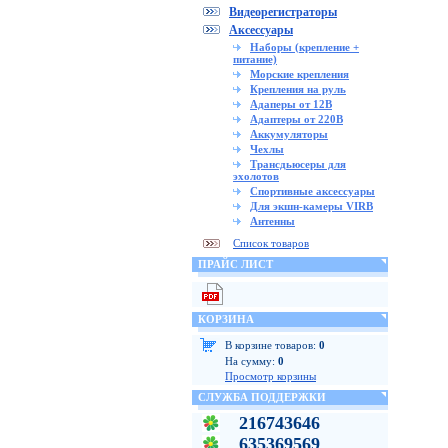
Видеорегистраторы
Аксессуары
Наборы (крепление +
питание)
Морские крепления
Крепления на руль
Адаперы от 12В
Адаптеры от 220В
Аккумуляторы
Чехлы
Трансдьюсеры для
эхолотов
Спортивные аксессуары
Для экшн-камеры VIRB
Антенны
Список товаров
ПРАЙС ЛИСТ
КОРЗИНА
В корзине товаров:
0
На сумму:
0
Просмотр корзины
СЛУЖБА ПОДДЕРЖКИ
216743646
635369569