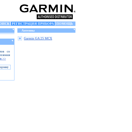
ОИСК
РЕГИСТРАЦИЯ ПРИБОРА
ПОМОЩЬ
Антенны
Garmin GA 25 MCX
лов со
епления
я >>