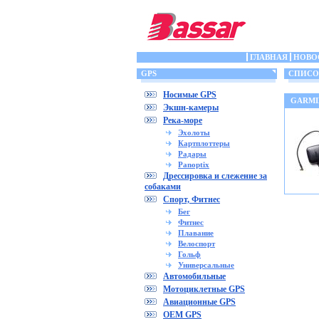
ГЛАВНАЯ
НОВО
GPS
СПИСОК
Носимые GPS
GARMI
Экшн-камеры
Река-море
Эхолоты
Картплоттеры
Радары
Panoptix
Дрессировка и слежение за
собаками
Спорт, Фитнес
Бег
Фитнес
Плавание
Велоспорт
Гольф
Универсальные
Автомобильные
Мотоциклетные GPS
Авиационные GPS
OEM GPS