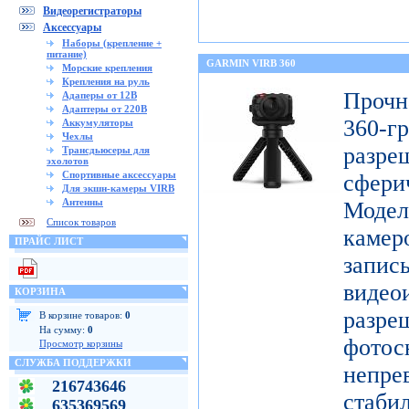
Видеорегистраторы
Аксессуары
Наборы (крепление +
питание)
GARMIN VIRB 360
Морские крепления
Крепления на руль
Проч
Адаперы от 12В
Адаптеры от 220В
360-
Аккумуляторы
Чехлы
разр
Трансдьюсеры для
эхолотов
Спортивные аксессуары
сфери
Для экшн-камеры VIRB
Антенны
Модел
Список товаров
каме
ПРАЙС ЛИСТ
запис
видео
КОРЗИНА
разр
В корзине товаров:
0
На сумму:
0
фото
Просмотр корзины
СЛУЖБА ПОДДЕРЖКИ
непре
216743646
ста
635369569