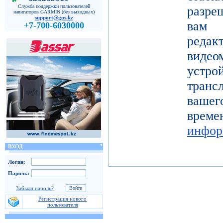
Служба поддержки пользователей
разре
навигаторов GARMIN (без выходных)
support@gps.kz
вам 
+7-700-6030000
реда
видео
устро
тран
вашег
вр
инфор
ВХОД
Логин:
Пароль:
Забыли пароль?
Регистрация нового
пользователя