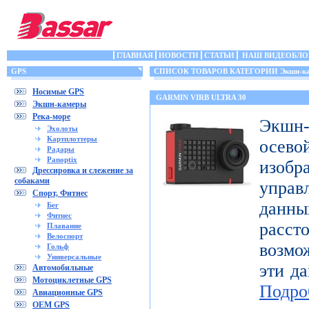
ГЛАВНАЯ
НОВОСТИ
СТАТЬИ
НАШ ВИДЕОБЛО
GPS
СПИСОК ТОВАРОВ КАТЕГОРИИ Экшн-к
Носимые GPS
GARMIN VIRB ULTRA 30
Экшн-камеры
Река-море
Экшн-
Эхолоты
Картплоттеры
осе
Радары
Panoptix
изоб
Дрессировка и слежение за
собаками
управ
Спорт, Фитнес
дан
Бег
Фитнес
расст
Плавание
Велоспорт
возмо
Гольф
Универсальные
эти да
Автомобильные
Мотоциклетные GPS
Подро
Авиационные GPS
OEM GPS