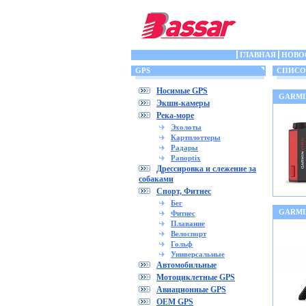
ГЛАВНАЯ
НОВО
GPS
СПИСОК
Носимые GPS
GARMIN
Экшн-камеры
Река-море
Эхолоты
Картплоттеры
Радары
Panoptix
Дрессировка и слежение за
собаками
Спорт, Фитнес
Бег
GARMIN
Фитнес
Плавание
Велоспорт
Гольф
Универсальные
Автомобильные
Мотоциклетные GPS
Авиационные GPS
OEM GPS