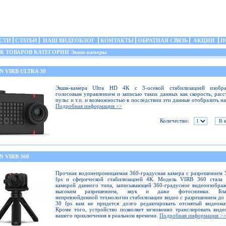
СТИ
СТАТЬИ
НАШ ВИДЕОБЛОГ
КОНТАКТЫ
ОБРАТНАЯ СВЯЗЬ
АКЦИИ
П
 ТОВАРОВ КАТЕГОРИИ Экшн-камеры
 VIRB ULTRA 30
Экшн-камера Ultra HD 4K с 3-осевой стабилизацией изобра
голосовым управлением и записью таких данных как скорость, расс
пульс и т.п. и возможностью в последствии эти данные отобразить на
Подробная информация >>
Количество:
 VIRB 360
Прочная водонепроницаемая 360-градусная камера с разрешением 
fps и сферической стабилизацией 4К. Модель VIRB 360 стала 
камерой данного типа, записывающей 360-градусное видеоизобра
высоким разрешением, звук и даже фотоснимки. Благ
непревзойденной технологии стабилизации видео с разрешением до
30 fps вам не придется долго редактировать отснятый видеома
Кроме того, устройство позволяет мгновенно транслировать виде
вашего приключения в реальном времени.
Подробная информация >>