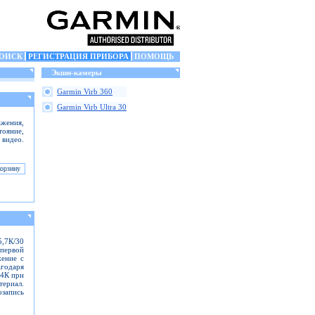
ОИСК
РЕГИСТРАЦИЯ ПРИБОРА
ПОМОЩЬ
Экшн-камеры
Garmin Virb 360
Garmin Virb Ultra 30
жения,
тояние,
 видео.
5,7К/30
первой
жение с
одаря
 4К при
териал.
озапись