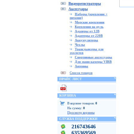
Видеорегистраторы
Аксессуары
Наборы (крепление +
питание)
Морские крепления
Крепления на руль
Адаперы от 12В
Адаптеры от 220В
Аккумуляторы
Чехлы
Трансдьюсеры для
эхолотов
Спортивные аксессуары
Для экшн-камеры VIRB
Антенны
Список товаров
ПРАЙС ЛИСТ
КОРЗИНА
В корзине товаров:
0
На сумму:
0
Просмотр корзины
СЛУЖБА ПОДДЕРЖКИ
216743646
635369569