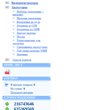
Видеорегистраторы
Аксессуары
Наборы (крепление +
питание)
Морские крепления
Крепления на руль
Адаперы от 12В
Адаптеры от 220В
Аккумуляторы
Чехлы
Трансдьюсеры для
эхолотов
Спортивные аксессуары
Для экшн-камеры VIRB
Антенны
Список товаров
ПРАЙС ЛИСТ
КОРЗИНА
В корзине товаров:
0
На сумму:
0
Просмотр корзины
СЛУЖБА ПОДДЕРЖКИ
216743646
635369569