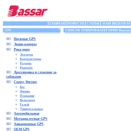
ГЛАВНАЯ
НОВОСТИ
СТАТЬИ
НАШ ВИДЕОБЛО
GPS
СПИСОК ТОВАРОВ КАТЕГОРИИ Видеорег
Носимые GPS
Экшн-камеры
Река-море
Эхолоты
Картплоттеры
Радары
Panoptix
Дрессировка и слежение за
собаками
Спорт, Фитнес
Бег
Фитнес
Плавание
Велоспорт
Гольф
Универсальные
Автомобильные
Мотоциклетные GPS
Авиационные GPS
OEM GPS