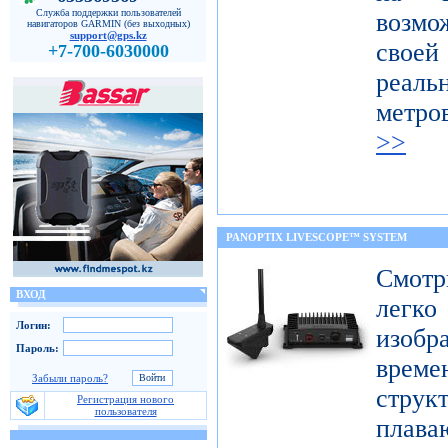
Служба поддержки пользователей
возмо
навигаторов GARMIN (без выходных)
support@gps.kz
свое
+7-700-6030000
реал
метро
>>
PANOPTIX LIVESCOPE™ SYSTEM
Смот
ВХОД
легк
Логин:
изобр
Пароль:
врем
Забыли пароль?
струк
Регистрация нового
пользователя
плав