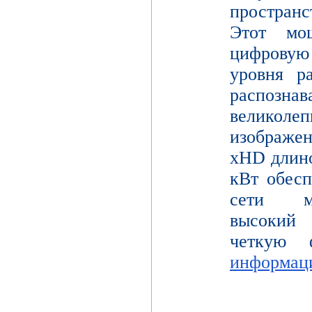
пространс
Этот мо
цифрову
уровня р
распо
велико
изображе
xHD длино
кВт обесп
сети мо
высокий 
четкую 
информац