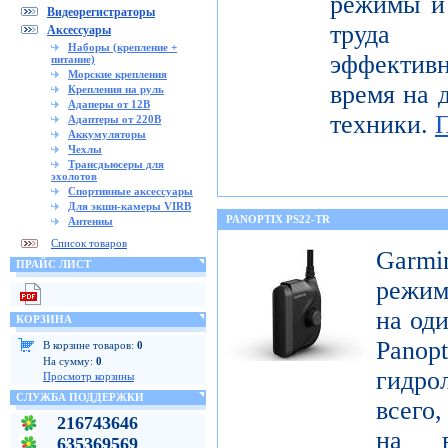
режимы и 
Видеорегистраторы
труда 
Аксессуары
Наборы (крепление +
эффектив
питание)
Морские крепления
время на 
Крепления на руль
Адаперы от 12В
техники.
Адаптеры от 220В
Аккумуляторы
Чехлы
Трансдьюсеры для
эхолотов
Спортивные аксессуары
Для экшн-камеры VIRB
PANOPTIX PS22-TR
Антенны
Список товаров
Garm
ПРАЙС ЛИСТ
режим
на оди
КОРЗИНА
Pan
В корзине товаров:
0
На сумму:
0
гидро
Просмотр корзины
СЛУЖБА ПОДДЕРЖКИ
всего,
216743646
на в
635369569