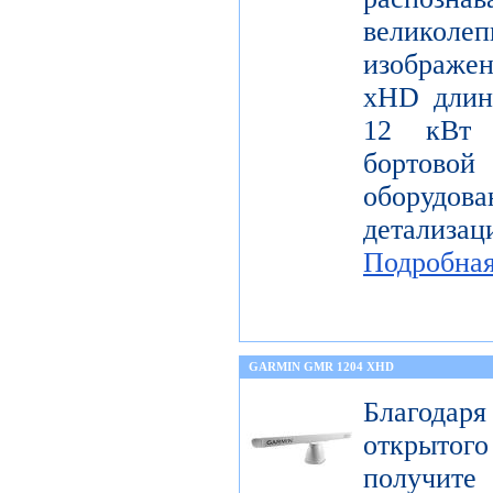
велико
изображе
xHD длин
12 кВт 
бортов
оборудо
детализац
Подробна
GARMIN GMR 1204 XHD
Благода
открытог
получите