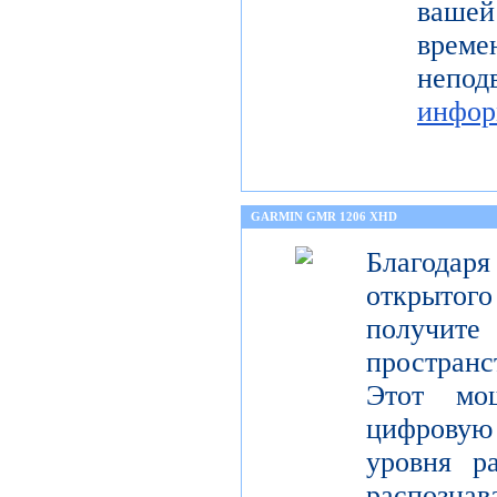
ваше
време
неп
инфор
GARMIN GMR 1206 XHD
Благода
открытог
получите
пространс
Этот мо
цифрову
уровня р
распо