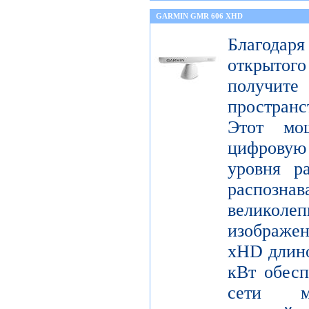
GARMIN GMR 606 XHD
Благода
открытог
получите
пространс
Этот мо
цифрову
уровня р
распо
велико
изображ
xHD длино
кВт обесп
сети мо