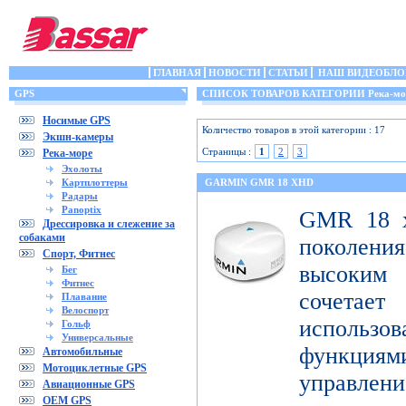
ГЛАВНАЯ
НОВОСТИ
СТАТЬИ
НАШ ВИДЕОБЛО
GPS
СПИСОК ТОВАРОВ КАТЕГОРИИ Река-мо
Носимые GPS
Количество товаров в этой категории : 17
Экшн-камеры
Страницы :
1
2
3
Река-море
Эхолоты
Картплоттеры
GARMIN GMR 18 XHD
Радары
Panoptix
GMR 18 x
Дрессировка и слежение за
собаками
поколен
Спорт, Фитнес
высоким
Бег
Фитнес
сочета
Плавание
Велоспорт
использ
Гольф
Универсальные
функци
Автомобильные
Мотоциклетные GPS
управлени
Авиационные GPS
OEM GPS