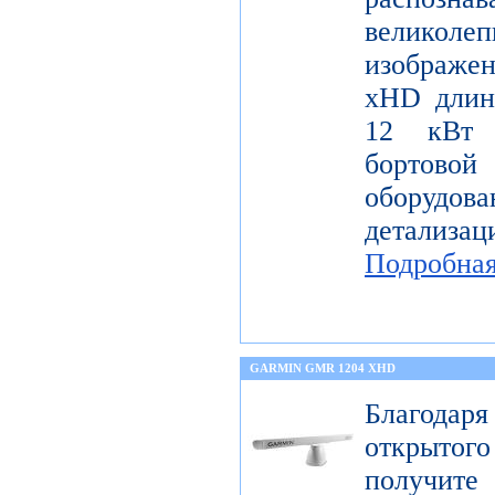
велико
изображе
xHD длин
12 кВт 
бортов
оборудо
детализац
Подробна
GARMIN GMR 1204 XHD
Благода
открытог
получите