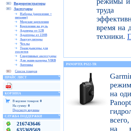
режимы и 
Видеорегистраторы
труда 
Аксессуары
Наборы (крепление +
эффектив
питание)
Морские крепления
время на 
Крепления на руль
Адаперы от 12В
техники.
Адаптеры от 220В
Аккумуляторы
Чехлы
Трансдьюсеры для
эхолотов
Спортивные аксессуары
Для экшн-камеры VIRB
PANOPTIX PS22-TR
Антенны
Список товаров
Garm
ПРАЙС ЛИСТ
режим
на оди
КОРЗИНА
Pan
В корзине товаров:
0
На сумму:
0
гидро
Просмотр корзины
СЛУЖБА ПОДДЕРЖКИ
всего,
216743646
на в
635369569