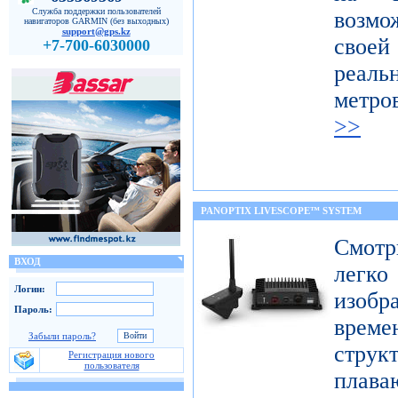
Служба поддержки пользователей
возмо
навигаторов GARMIN (без выходных)
support@gps.kz
свое
+7-700-6030000
реал
метро
>>
PANOPTIX LIVESCOPE™ SYSTEM
Смот
ВХОД
легк
Логин:
изобр
Пароль:
врем
Забыли пароль?
струк
Регистрация нового
пользователя
плав