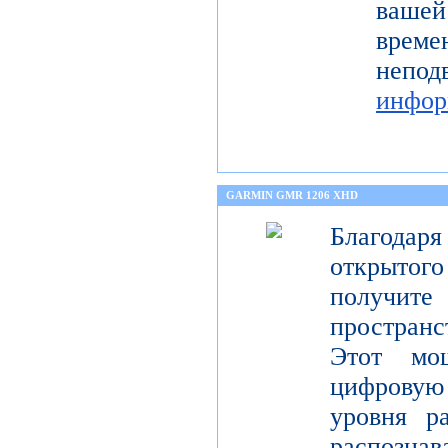
ваше
време
неп
инфор
GARMIN GMR 1206 XHD
Благода
открытог
получите
пространс
Этот мо
цифрову
уровня р
распо