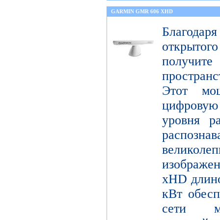
GARMIN GMR 606 XHD
Благода
открытог
получите
пространс
Этот мо
цифрову
уровня р
распо
велико
изображ
xHD длино
кВт обесп
сети мо