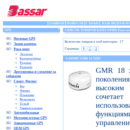
ГЛАВНАЯ
НОВОСТИ
СТАТЬИ
НАШ ВИДЕОБЛО
GPS
СПИСОК ТОВАРОВ КАТЕГОРИИ Река-мо
Носимые GPS
Количество товаров в этой категории : 17
Экшн-камеры
Страницы :
1
2
3
Река-море
Эхолоты
Картплоттеры
GARMIN GMR 18 XHD
Радары
Panoptix
GMR 18 x
Дрессировка и слежение за
собаками
поколен
Спорт, Фитнес
высоким
Бег
Фитнес
сочета
Плавание
Велоспорт
использ
Гольф
Универсальные
функци
Автомобильные
Мотоциклетные GPS
управлени
Авиационные GPS
OEM GPS