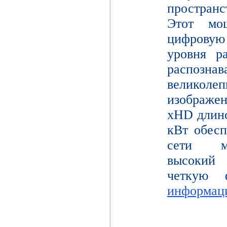
пространс
Этот мо
цифрову
уровня р
распо
велико
изображе
xHD длино
кВт обесп
сети мо
высокий 
четкую 
информац