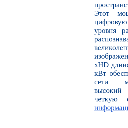
пространс
Этот мо
цифрову
уровня р
распо
велико
изображе
xHD длино
кВт обесп
сети мо
высокий 
четкую 
информац