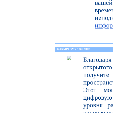
ваше
време
неп
инфор
GARMIN GMR 1206 XHD
Благода
открытог
получите
пространс
Этот мо
цифрову
уровня р
распо