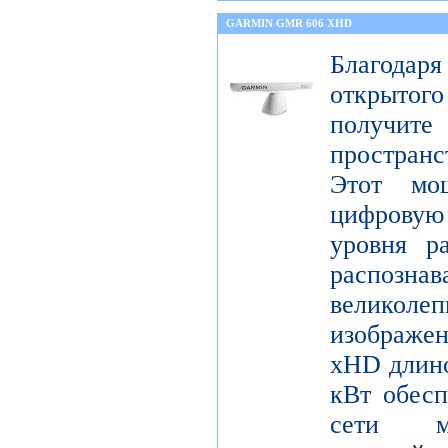
GARMIN GMR 606 XHD
Благода
открытог
получите
пространс
Этот мо
цифрову
уровня р
распо
велико
изображ
xHD длино
кВт обесп
сети мо