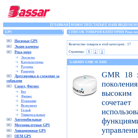
ГЛАВНАЯ
НОВОСТИ
СТАТЬИ
НАШ ВИДЕОБЛО
GPS
СПИСОК ТОВАРОВ КАТЕГОРИИ Река-мо
Носимые GPS
Количество товаров в этой категории : 17
Экшн-камеры
Страницы :
1
2
3
Река-море
Эхолоты
Картплоттеры
GARMIN GMR 18 XHD
Радары
Panoptix
GMR 18 x
Дрессировка и слежение за
собаками
поколен
Спорт, Фитнес
высоким
Бег
Фитнес
сочета
Плавание
Велоспорт
использ
Гольф
Универсальные
функци
Автомобильные
Мотоциклетные GPS
управлени
Авиационные GPS
OEM GPS