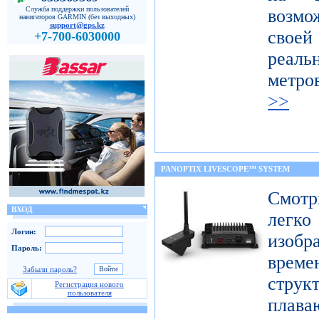
Служба поддержки пользователей
возмо
навигаторов GARMIN (без выходных)
support@gps.kz
свое
+7-700-6030000
реал
метро
>>
PANOPTIX LIVESCOPE™ SYSTEM
Смот
ВХОД
легк
Логин:
изобр
Пароль:
врем
Забыли пароль?
струк
Регистрация нового
пользователя
плав