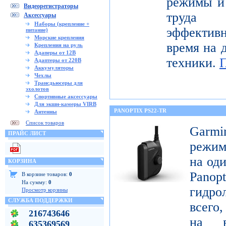
режимы и 
Видеорегистраторы
труда 
Аксессуары
Наборы (крепление +
эффектив
питание)
Морские крепления
время на 
Крепления на руль
Адаперы от 12В
техники.
Адаптеры от 220В
Аккумуляторы
Чехлы
Трансдьюсеры для
эхолотов
Спортивные аксессуары
Для экшн-камеры VIRB
PANOPTIX PS22-TR
Антенны
Список товаров
Garm
ПРАЙС ЛИСТ
режим
на оди
КОРЗИНА
Pan
В корзине товаров:
0
На сумму:
0
гидро
Просмотр корзины
СЛУЖБА ПОДДЕРЖКИ
всего,
216743646
на в
635369569