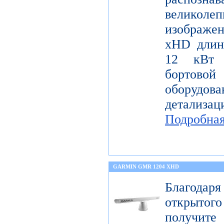
велико
изображе
xHD длин
12 кВт 
бортов
оборудо
детализац
Подробна
GARMIN GMR 1204 XHD
Благода
открытог
получите