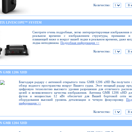
Количество:
TIX LIVESCOPE™ SYSTEM
Смотрите очень подробные, легко интерпретируемые изображения с
реальном времени с изображением структуры, приманки и
плавающей ниже и вокруг вашей лодки в реальном времени, даже ког
лодка неподвижна.
Подробная информация >>
Количество:
N GMR 1206 XHD
Благодаря радару с антенной открытого типа GMR 1206 xHD Вы получите
обзор водного пространства вокруг Вашего судна. Этот мощный радар пре
цифровую технологию высокого уровня разрешения для отличного распоз
целей и великолепного качества изображения. Антенна GMR 1206 xHD дл
футов и мощностью 12 кВт обеспечит для Вашей бортовой сети мо
оборудования высокий уровень детализации и четкую фокусировку.
Под
информация >>
Количество:
N GMR 1204 XHD