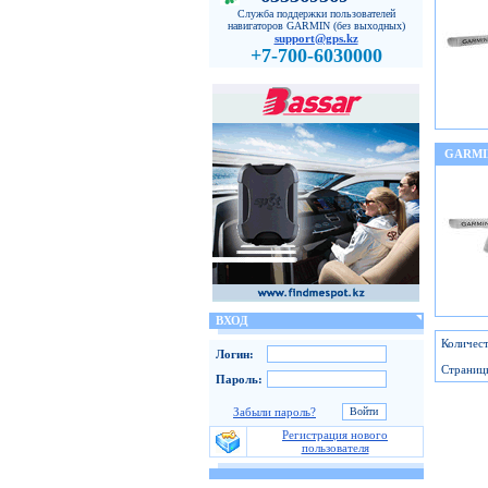
Служба поддержки пользователей
навигаторов GARMIN (без выходных)
support@gps.kz
+7-700-6030000
GARMI
ВХОД
Количест
Логин:
Страниц
Пароль:
Забыли пароль?
Регистрация нового
пользователя