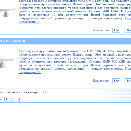
Благодаря радару с антенной открытого типа GMR 1204 xHD Вы получите
обзор водного пространства вокруг Вашего судна. Этот мощный радар пре
цифровую технологию высокого уровня разрешения для отличного распоз
целей и великолепного качества изображения. Антенна GMR 1204 xHD дл
фута и мощностью 12 кВт обеспечит для Вашей бортовой сети мо
оборудования высокий уровень детализации и четкую фокусировку.
Под
информация >>
Количество:
N GMR 606 XHD
Благодаря радару с антенной открытого типа GMR 606 xHD Вы получите 
обзор водного пространства вокруг Вашего судна. Этот мощный радар пре
цифровую технологию высокого уровня разрешения для отличного распоз
целей и великолепного качества изображения. Антенна GMR 606 xHD дл
футов и мощностью 6 кВт обеспечит для Вашей бортовой сети мо
оборудования высокий уровень детализации и четкую фокусировку.
Под
информация >>
Количество:
во товаров в этой категории : 17
ы :
1
2
3