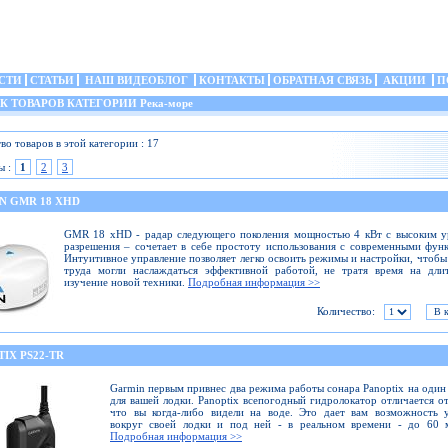
СТИ
СТАТЬИ
НАШ ВИДЕОБЛОГ
КОНТАКТЫ
ОБРАТНАЯ СВЯЗЬ
АКЦИИ
П
 ТОВАРОВ КАТЕГОРИИ Река-море
во товаров в этой категории : 17
ы :
1
2
3
N GMR 18 XHD
GMR 18 xHD - радар следующего поколения мощностью 4 кВт с высоким у
разрешения – сочетает в себе простоту использования с современными фун
Интуитивное управление позволяет легко освоить режимы и настройки, чтобы
труда могли наслаждаться эффективной работой, не тратя время на дли
изучение новой техники.
Подробная информация >>
Количество:
IX PS22-TR
Garmin первым привнес два режима работы сонара Panoptix на один
для вашей лодки. Panoptix всепогодный гидролокатор отличается от
что вы когда-либо видели на воде. Это дает вам возможность 
вокруг своей лодки и под ней - в реальном времени - до 60 м
Подробная информация >>