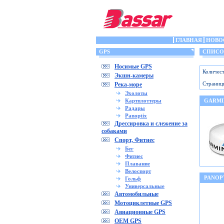
ГЛАВНАЯ
НОВО
GPS
СПИСОК
Носимые GPS
Количест
Экшн-камеры
Страниц
Река-море
Эхолоты
Картплоттеры
GARMI
Радары
Panoptix
Дрессировка и слежение за
собаками
Спорт, Фитнес
Бег
Фитнес
Плавание
Велоспорт
PANOPT
Гольф
Универсальные
Автомобильные
Мотоциклетные GPS
Авиационные GPS
OEM GPS