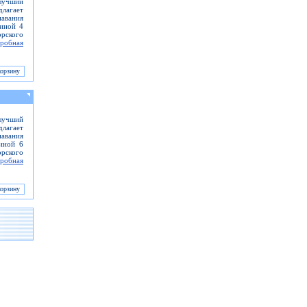
 лучший
длагает
навания
иной 4
рского
робная
лучший
длагает
навания
иной 6
рского
робная