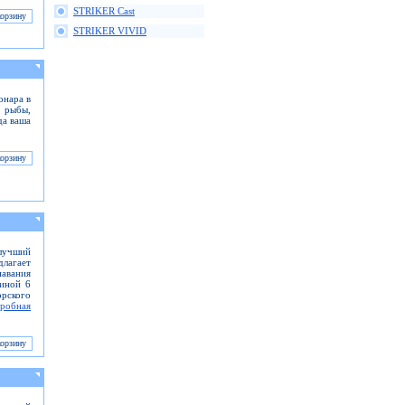
STRIKER Cast
STRIKER VIVID
онара в
 рыбы,
да ваша
 лучший
длагает
навания
иной 6
рского
робная