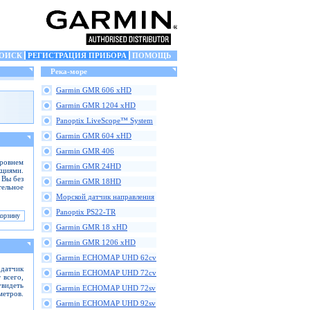
ОИСК
РЕГИСТРАЦИЯ ПРИБОРА
ПОМОЩЬ
Река-море
Garmin GMR 606 xHD
Garmin GMR 1204 xHD
Panoptix LiveScope™ System
Garmin GMR 604 xHD
Garmin GMR 406
ровнем
Garmin GMR 24HD
кциями.
 Вы без
Garmin GMR 18HD
тельное
Морской датчик направления
Panoptix PS22-TR
Garmin GMR 18 xHD
Garmin GMR 1206 xHD
Garmin ECHOMAP UHD 62cv
 датчик
Garmin ECHOMAP UHD 72cv
 всего,
увидеть
Garmin ECHOMAP UHD 72sv
етров.
Garmin ECHOMAP UHD 92sv