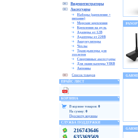
Видеорегистраторы
Аксессуары
Наборы (крепление +
питание)
Морские крепления
PANOP
Крепления на руль
Адаперы от 12В
Адаптеры от 220В
Аккумуляторы
Чехлы
Трансдьюсеры для
эхолотов
Спортивные аксессуары
Для экшн-камеры VIRB
Антенны
Список товаров
GARMI
ПРАЙС ЛИСТ
КОРЗИНА
В корзине товаров:
0
На сумму:
0
Просмотр корзины
СЛУЖБА ПОДДЕРЖКИ
GARMI
216743646
635369569