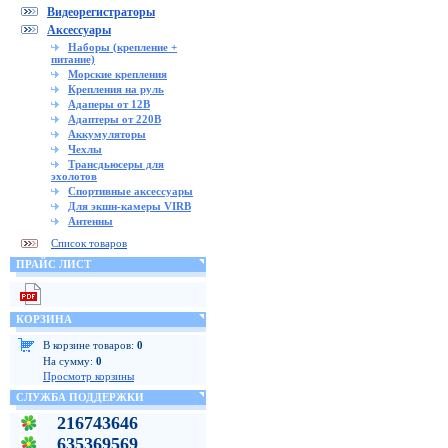
Видеорегистраторы
Аксессуары
Наборы (крепление +
питание)
Морские крепления
Крепления на руль
Адаперы от 12В
Адаптеры от 220В
Аккумуляторы
Чехлы
Трансдьюсеры для
эхолотов
Спортивные аксессуары
Для экшн-камеры VIRB
Антенны
Список товаров
ПРАЙС ЛИСТ
КОРЗИНА
В корзине товаров:
0
На сумму:
0
Просмотр корзины
СЛУЖБА ПОДДЕРЖКИ
216743646
635369569