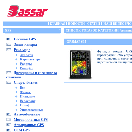
ГЛАВНАЯ
НОВОСТИ
СТАТЬИ
НАШ ВИДЕОБЛО
GPS
СПИСОК ТОВАРОВ КАТЕГОРИИ Авиацио
Носимые GPS
GPSMAP 695
Экшн-камеры
Река-море
Функции модели GPS
Эхолоты
картографии. Это устр
при солнечном свете 
Картплоттеры
персональной авиацион
Радары
Panoptix
Дрессировка и слежение за
собаками
Спорт, Фитнес
Бег
Фитнес
Плавание
Велоспорт
Гольф
Универсальные
Автомобильные
Мотоциклетные GPS
Авиационные GPS
OEM GPS