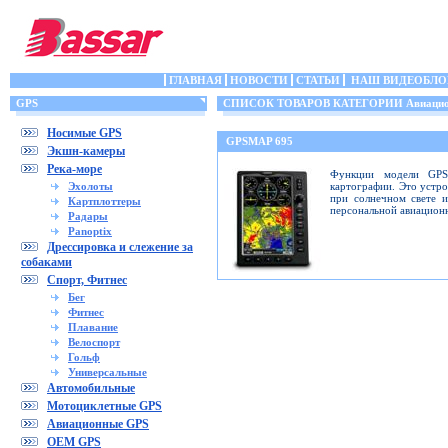
ГЛАВНАЯ
НОВОСТИ
СТАТЬИ
НАШ ВИДЕОБЛО
GPS
СПИСОК ТОВАРОВ КАТЕГОРИИ Авиацио
Носимые GPS
GPSMAP 695
Экшн-камеры
Река-море
Функции модели GPS
Эхолоты
картографии. Это устр
при солнечном свете 
Картплоттеры
персональной авиацион
Радары
Panoptix
Дрессировка и слежение за
собаками
Спорт, Фитнес
Бег
Фитнес
Плавание
Велоспорт
Гольф
Универсальные
Автомобильные
Мотоциклетные GPS
Авиационные GPS
OEM GPS