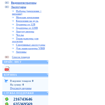
Видеорегистраторы
Аксессуары
Наборы (крепление +
питание)
Морские крепления
Крепления на руль
Адаперы от 12В
Адаптеры от 220В
Аккумуляторы
Чехлы
Трансдьюсеры для
эхолотов
Спортивные аксессуары
Для экшн-камеры VIRB
Антенны
Список товаров
ПРАЙС ЛИСТ
КОРЗИНА
В корзине товаров:
0
На сумму:
0
Просмотр корзины
СЛУЖБА ПОДДЕРЖКИ
216743646
635369569