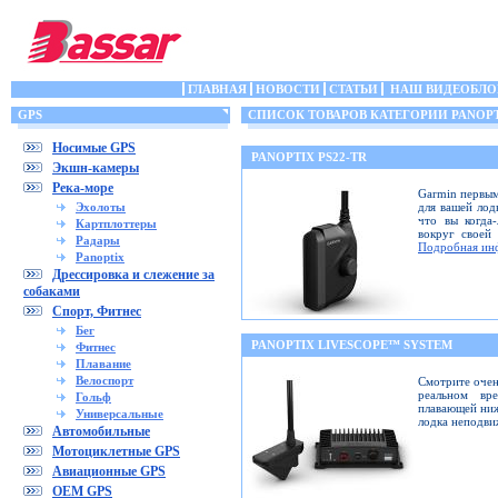
ГЛАВНАЯ
НОВОСТИ
СТАТЬИ
НАШ ВИДЕОБЛО
GPS
СПИСОК ТОВАРОВ КАТЕГОРИИ PANOP
Носимые GPS
PANOPTIX PS22-TR
Экшн-камеры
Река-море
Garmin первым
Эхолоты
для вашей лод
что вы когда
Картплоттеры
вокруг своей
Радары
Подробная ин
Panoptix
Дрессировка и слежение за
собаками
Спорт, Фитнес
Бег
PANOPTIX LIVESCOPE™ SYSTEM
Фитнес
Плавание
Велоспорт
Смотрите очен
реальном вр
Гольф
плавающей ниж
Универсальные
лодка неподв
Автомобильные
Мотоциклетные GPS
Авиационные GPS
OEM GPS