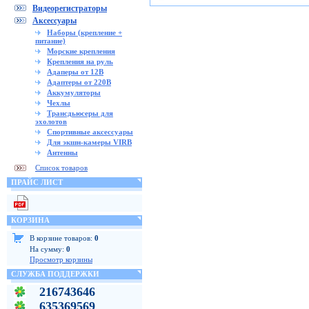
Видеорегистраторы
Аксессуары
Наборы (крепление +
питание)
Морские крепления
Крепления на руль
Адаперы от 12В
Адаптеры от 220В
Аккумуляторы
Чехлы
Трансдьюсеры для
эхолотов
Спортивные аксессуары
Для экшн-камеры VIRB
Антенны
Список товаров
ПРАЙС ЛИСТ
КОРЗИНА
В корзине товаров:
0
На сумму:
0
Просмотр корзины
СЛУЖБА ПОДДЕРЖКИ
216743646
635369569