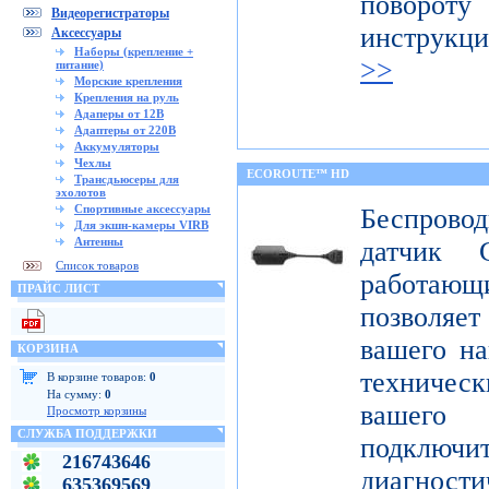
поворот
Видеорегистраторы
инструкц
Аксессуары
Наборы (крепление +
>>
питание)
Морские крепления
Крепления на руль
Адаперы от 12В
Адаптеры от 220В
Аккумуляторы
Чехлы
ECOROUTE™ HD
Трансдьюсеры для
эхолотов
Спортивные аксессуары
Беспров
Для экшн-камеры VIRB
Антенны
датчик 
Список товаров
работаю
ПРАЙС ЛИСТ
позволяе
вашего на
КОРЗИНА
техниче
В корзине товаров:
0
На сумму:
0
вашего 
Просмотр корзины
СЛУЖБА ПОДДЕРЖКИ
подклю
216743646
диагност
635369569