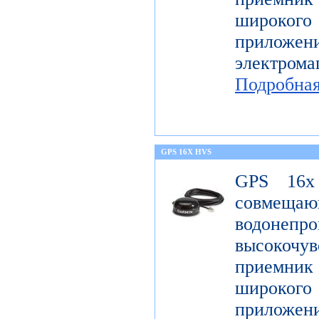
широк
приложен
электро
Подробна
GPS 16X HVS
GPS 16x
совме
водонеп
высоко
приемник 
широк
приложен