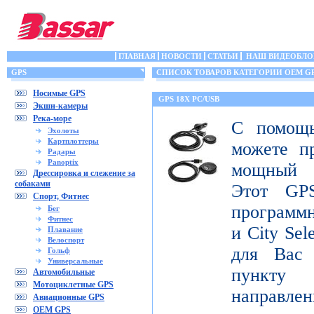
ГЛАВНАЯ
НОВОСТИ
СТАТЬИ
НАШ ВИДЕОБЛО
GPS
СПИСОК ТОВАРОВ КАТЕГОРИИ OEM G
Носимые GPS
GPS 18X PC/USB
Экшн-камеры
Река-море
С помощ
Эхолоты
Картплоттеры
можете п
Радары
Panoptix
мощный 
Дрессировка и слежение за
собаками
Этот GPS
Спорт, Фитнес
программ
Бег
Фитнес
и City Sel
Плавание
Велоспорт
для Вас
Гольф
Универсальные
пункту 
Автомобильные
Мотоциклетные GPS
направлен
Авиационные GPS
OEM GPS