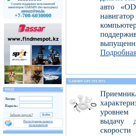
Служба поддержки пользователей
авто «OD
навигаторов GARMIN (без выходных)
support@gps.kz
навигато
+7-700-6030000
компьют
поддерж
выпущен
Подробна
GARMIN GPS 19X HVS
ВХОД
Приемник
Логин:
характе
Пароль:
уровнем 
Забыли пароль?
выдачу д
Регистрация нового
пользователя
скорости 