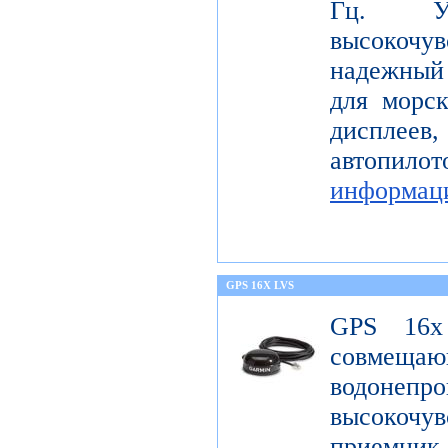
Гц. Уст
высокоч
надежный
для морс
диспле
автопил
информац
GPS 16X LVS
GPS 16x
совме
водонеп
высоко
приемник 