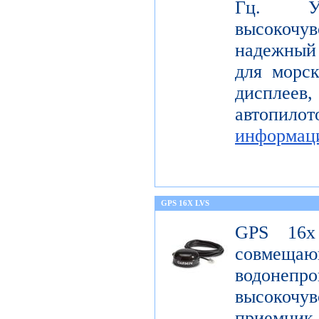
Гц. Уст
высокоч
надежный
для морс
диспле
автопил
информац
GPS 16X LVS
GPS 16x
совме
водонеп
высоко
приемник 