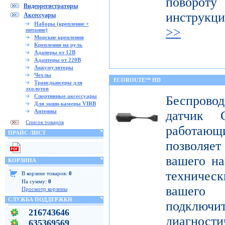
поворот
Видеорегистраторы
инструкц
Аксессуары
Наборы (крепление +
>>
питание)
Морские крепления
Крепления на руль
Адаперы от 12В
Адаптеры от 220В
Аккумуляторы
Чехлы
ECOROUTE™ HD
Трансдьюсеры для
эхолотов
Спортивные аксессуары
Беспров
Для экшн-камеры VIRB
Антенны
датчик 
Список товаров
работаю
ПРАЙС ЛИСТ
позволяе
вашего на
КОРЗИНА
техниче
В корзине товаров:
0
На сумму:
0
вашего 
Просмотр корзины
СЛУЖБА ПОДДЕРЖКИ
подклю
216743646
диагност
635369569