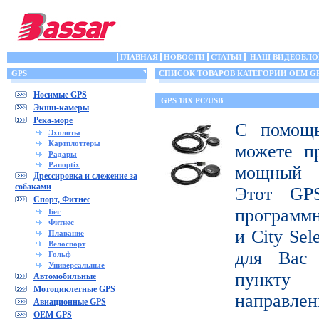
ГЛАВНАЯ
НОВОСТИ
СТАТЬИ
НАШ ВИДЕОБЛО
GPS
СПИСОК ТОВАРОВ КАТЕГОРИИ OEM G
Носимые GPS
GPS 18X PC/USB
Экшн-камеры
Река-море
С помощ
Эхолоты
Картплоттеры
можете п
Радары
Panoptix
мощный 
Дрессировка и слежение за
собаками
Этот GPS
Спорт, Фитнес
программ
Бег
Фитнес
и City Sel
Плавание
Велоспорт
для Вас
Гольф
Универсальные
пункту 
Автомобильные
Мотоциклетные GPS
направлен
Авиационные GPS
OEM GPS