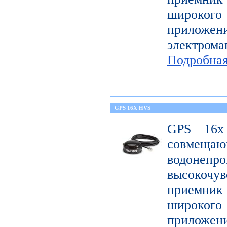
широк
приложен
электро
Подробна
GPS 16X HVS
GPS 16x
совме
водонеп
высоко
приемник 
широк
приложен