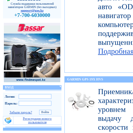
Служба поддержки пользователей
авто «OD
навигаторов GARMIN (без выходных)
support@gps.kz
навигато
+7-700-6030000
компьют
поддерж
выпущен
Подробна
GARMIN GPS 19X HVS
ВХОД
Приемник
Логин:
характе
Пароль:
уровнем 
Забыли пароль?
выдачу д
Регистрация нового
пользователя
скорости 